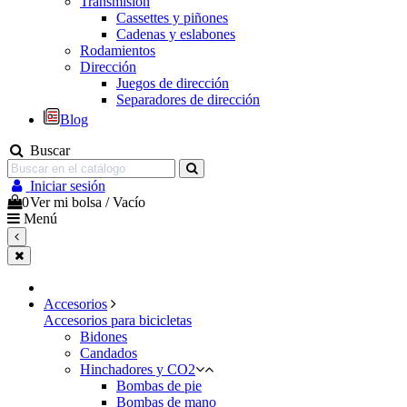
Transmisión
Cassettes y piñones
Cadenas y eslabones
Rodamientos
Dirección
Juegos de dirección
Separadores de dirección
Blog
Buscar
Iniciar sesión
0
Ver mi bolsa
/
Vacío
Menú
Accesorios
Accesorios para bicicletas
Bidones
Candados
Hinchadores y CO2
Bombas de pie
Bombas de mano