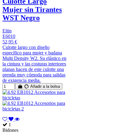
Culotte Largo
Mujer sin Tirantes
WST Negro
Eltin
E6010
52,95 €
Culotte largo con diseño
específico para mujer y badana
Multi Density W2. Su elástico en
la cintura y las costuras interiores
planas hacen de este culotte una
prenda muy cómoda para salidas
de exigencia media.
Añadir a la bolsa
1
Bidones