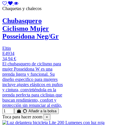
Chaquetas y chalecos
Chubasquero
Ciclismo Mujer
Posseidona Neg/Gr
Eltin
E4934
34,94 €
El chubasquero de ciclismo para
mujer Posseidona W es una
prenda ligera y funcional. Su
diseño especifico para mujeres
incluye ajustes elásticos en puños
y cintura, convirtiéndola en la
prenda perfecta para ciclistas que
buscan rendimiento, confort y
protección sin renunciar al estilo.
Añadir a la bolsa
Toca para hacer zoom
×