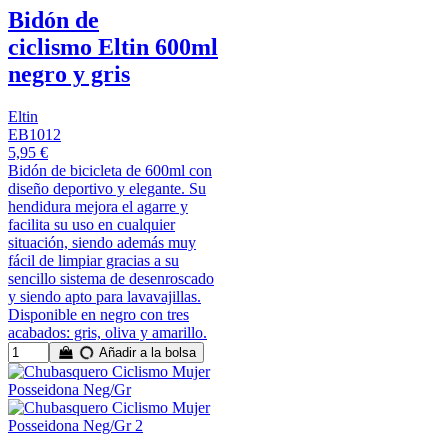
Bidón de
ciclismo Eltin 600ml
negro y gris
Eltin
EB1012
5,95 €
Bidón de bicicleta de 600ml con
diseño deportivo y elegante. Su
hendidura mejora el agarre y
facilita su uso en cualquier
situación, siendo además muy
fácil de limpiar gracias a su
sencillo sistema de desenroscado
y siendo apto para lavavajillas.
Disponible en negro con tres
acabados: gris, oliva y amarillo.
Añadir a la bolsa