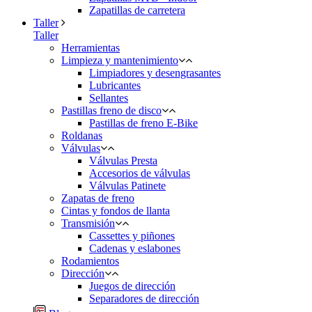
Zapatillas de carretera
Taller
Taller
Herramientas
Limpieza y mantenimiento
Limpiadores y desengrasantes
Lubricantes
Sellantes
Pastillas freno de disco
Pastillas de freno E-Bike
Roldanas
Válvulas
Válvulas Presta
Accesorios de válvulas
Válvulas Patinete
Zapatas de freno
Cintas y fondos de llanta
Transmisión
Cassettes y piñones
Cadenas y eslabones
Rodamientos
Dirección
Juegos de dirección
Separadores de dirección