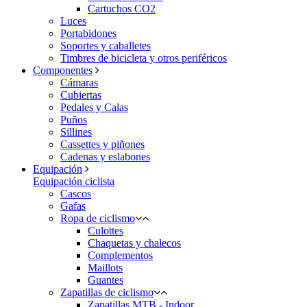
Cartuchos CO2
Luces
Portabidones
Soportes y caballetes
Timbres de bicicleta y otros periféricos
Componentes
Cámaras
Cubiertas
Pedales y Calas
Puños
Sillines
Cassettes y piñones
Cadenas y eslabones
Equipación
Equipación ciclista
Cascos
Gafas
Ropa de ciclismo
Culottes
Chaquetas y chalecos
Complementos
Maillots
Guantes
Zapatillas de ciclismo
Zapatillas MTB - Indoor