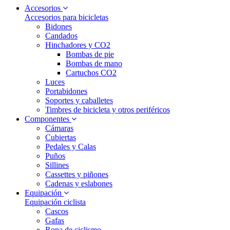
Accesorios
Accesorios para bicicletas
Bidones
Candados
Hinchadores y CO2
Bombas de pie
Bombas de mano
Cartuchos CO2
Luces
Portabidones
Soportes y caballetes
Timbres de bicicleta y otros periféricos
Componentes
Cámaras
Cubiertas
Pedales y Calas
Puños
Sillines
Cassettes y piñones
Cadenas y eslabones
Equipación
Equipación ciclista
Cascos
Gafas
Ropa de ciclismo