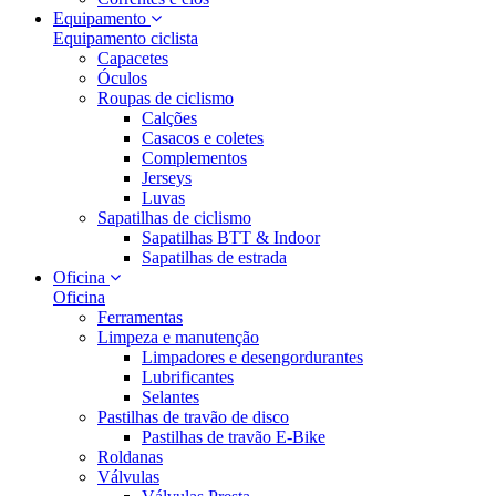
Equipamento
Equipamento ciclista
Capacetes
Óculos
Roupas de ciclismo
Calções
Casacos e coletes
Complementos
Jerseys
Luvas
Sapatilhas de ciclismo
Sapatilhas BTT & Indoor
Sapatilhas de estrada
Oficina
Oficina
Ferramentas
Limpeza e manutenção
Limpadores e desengordurantes
Lubrificantes
Selantes
Pastilhas de travão de disco
Pastilhas de travão E-Bike
Roldanas
Válvulas