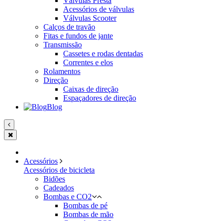
Válvulas Presta
Acessórios de válvulas
Válvulas Scooter
Calços de travão
Fitas e fundos de jante
Transmissão
Cassetes e rodas dentadas
Correntes e elos
Rolamentos
Direção
Caixas de direção
Espaçadores de direção
Blog
Acessórios
Acessórios de bicicleta
Bidões
Cadeados
Bombas e CO2
Bombas de pé
Bombas de mão