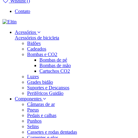
Wishlist (
)
Contato
Acessórios
Acessórios de bicicleta
Bidões
Cadeados
Bombas e CO2
Bombas de pé
Bombas de mão
Cartuchos CO2
Luzes
Grades bidão
Suportes e Descansos
Periféricos Guidão
Componentes
Câmaras de ar
Pneus
Pedais e calhas
Punhos
Selins
Cassetes e rodas dentadas
Correntes e elos