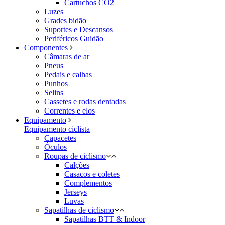
Cartuchos CO2
Luzes
Grades bidão
Suportes e Descansos
Periféricos Guidão
Componentes
Câmaras de ar
Pneus
Pedais e calhas
Punhos
Selins
Cassetes e rodas dentadas
Correntes e elos
Equipamento
Equipamento ciclista
Capacetes
Óculos
Roupas de ciclismo
Calções
Casacos e coletes
Complementos
Jerseys
Luvas
Sapatilhas de ciclismo
Sapatilhas BTT & Indoor