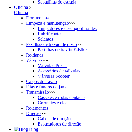
Sapatilhas de estrada
Oficina
Oficina
Ferramentas
Limpeza e manutenção
Limpadores e desengordurantes
Lubrificantes
Selantes
Pastilhas de travão de disco
Pastilhas de travão E-Bike
Roldanas
Válvulas
Válvulas Presta
Acessórios de válvulas
Válvulas Scooter
Calços de travão
Fitas e fundos de jante
Transmissão
Cassetes e rodas dentadas
Correntes e elos
Rolamentos
Direção
Caixas de direção
Espaçadores de direção
Blog