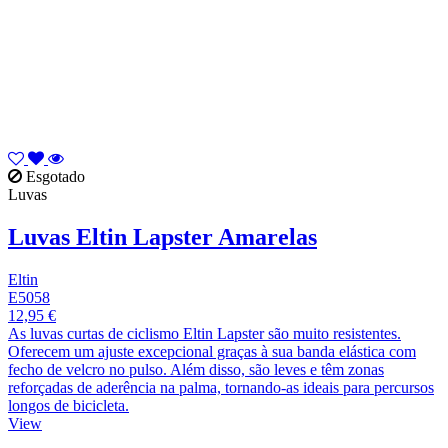
Esgotado
Luvas
Luvas Eltin Lapster Amarelas
Eltin
E5058
12,95 €
As luvas curtas de ciclismo Eltin Lapster são muito resistentes.
Oferecem um ajuste excepcional graças à sua banda elástica com
fecho de velcro no pulso. Além disso, são leves e têm zonas
reforçadas de aderência na palma, tornando-as ideais para percursos
longos de bicicleta.
View