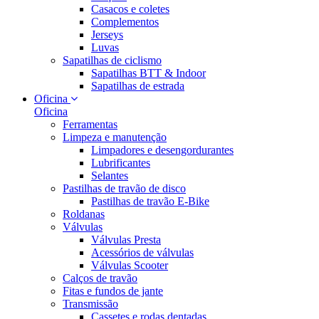
Casacos e coletes
Complementos
Jerseys
Luvas
Sapatilhas de ciclismo
Sapatilhas BTT & Indoor
Sapatilhas de estrada
Oficina
Oficina
Ferramentas
Limpeza e manutenção
Limpadores e desengordurantes
Lubrificantes
Selantes
Pastilhas de travão de disco
Pastilhas de travão E-Bike
Roldanas
Válvulas
Válvulas Presta
Acessórios de válvulas
Válvulas Scooter
Calços de travão
Fitas e fundos de jante
Transmissão
Cassetes e rodas dentadas