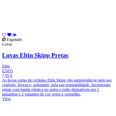
Esgotado
Luvas
Luvas Eltin Skipp Pretas
Eltin
E5055
7,95 €
As luvas curtas de ciclismo Eltin Skipp vão surpreender-te pelo seu
conforto, leveza e, sobretudo, pela sua respirabilidade. Incorporam
ajuste com banda elástica no pulso e estão disponíveis em 5
tamanhos e 2 variantes de cor: preto e vermelho.
View