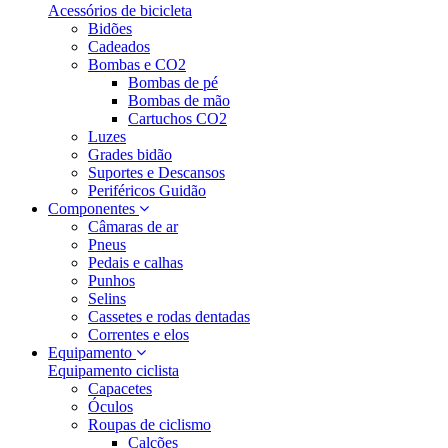
Acessórios de bicicleta
Bidões
Cadeados
Bombas e CO2
Bombas de pé
Bombas de mão
Cartuchos CO2
Luzes
Grades bidão
Suportes e Descansos
Periféricos Guidão
Componentes
Câmaras de ar
Pneus
Pedais e calhas
Punhos
Selins
Cassetes e rodas dentadas
Correntes e elos
Equipamento
Equipamento ciclista
Capacetes
Óculos
Roupas de ciclismo
Calções