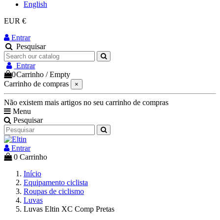
English
EUR €
Entrar
Pesquisar
Entrar
0
Carrinho
/
Empty
Carrinho de compras
×
Não existem mais artigos no seu carrinho de compras
Menu
Pesquisar
Entrar
0
Carrinho
Início
Equipamento ciclista
Roupas de ciclismo
Luvas
Luvas Eltin XC Comp Pretas