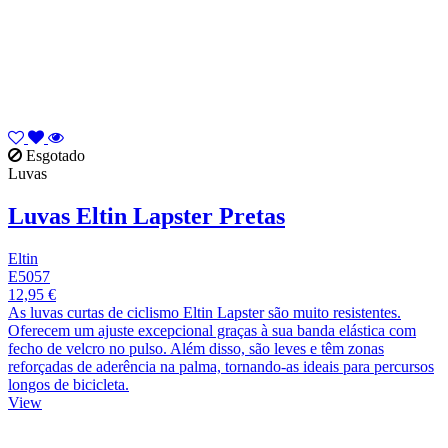
Esgotado
Luvas
Luvas Eltin Lapster Pretas
Eltin
E5057
12,95 €
As luvas curtas de ciclismo Eltin Lapster são muito resistentes.
Oferecem um ajuste excepcional graças à sua banda elástica com
fecho de velcro no pulso. Além disso, são leves e têm zonas
reforçadas de aderência na palma, tornando-as ideais para percursos
longos de bicicleta.
View