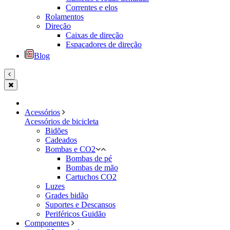
Correntes e elos
Rolamentos
Direção
Caixas de direção
Espaçadores de direção
Blog
Acessórios
Acessórios de bicicleta
Bidões
Cadeados
Bombas e CO2
Bombas de pé
Bombas de mão
Cartuchos CO2
Luzes
Grades bidão
Suportes e Descansos
Periféricos Guidão
Componentes