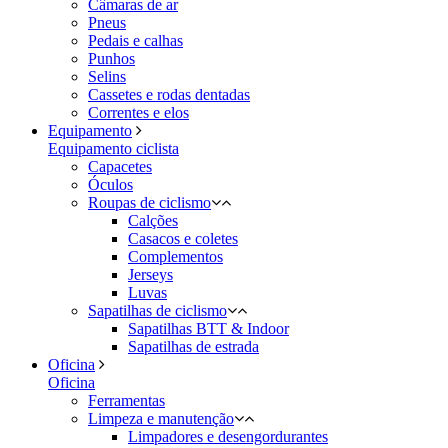
Câmaras de ar
Pneus
Pedais e calhas
Punhos
Selins
Cassetes e rodas dentadas
Correntes e elos
Equipamento
Equipamento ciclista
Capacetes
Óculos
Roupas de ciclismo
Calções
Casacos e coletes
Complementos
Jerseys
Luvas
Sapatilhas de ciclismo
Sapatilhas BTT & Indoor
Sapatilhas de estrada
Oficina
Oficina
Ferramentas
Limpeza e manutenção
Limpadores e desengordurantes