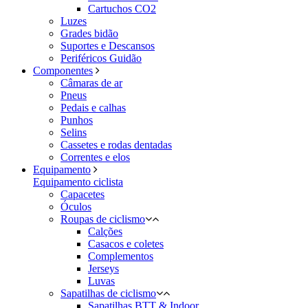
Cartuchos CO2
Luzes
Grades bidão
Suportes e Descansos
Periféricos Guidão
Componentes
Câmaras de ar
Pneus
Pedais e calhas
Punhos
Selins
Cassetes e rodas dentadas
Correntes e elos
Equipamento
Equipamento ciclista
Capacetes
Óculos
Roupas de ciclismo
Calções
Casacos e coletes
Complementos
Jerseys
Luvas
Sapatilhas de ciclismo
Sapatilhas BTT & Indoor