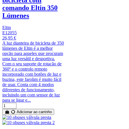
comando Eltin 350
Lúmenes
Eltin
E12055
26,95 €
A luz dianteira de bicicleta de 350
lúmenes de Eltin é a melhor
opção para aqueles que procuram
uma luz versátil e desportiva.
Com o seu suporte de rotação de
360º e o controlo remoto
incorporado com botões de luz e
buzina, este farolim é muito fácil
de usar. Conta com 4 modos
diferentes de funcionamento,
incluindo um com sensor de luz
para se ligar e...
Adicionar ao carrinho