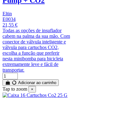
Pump + CO2
Eltin
E0034
21,55 €
Todas as opções de insuflador
cabem na palma da sua mão. Com
conector de válvula inteligente e
válvula para cartuchos CO2,
escolha a função que preferir
nesta minibomba para bicicleta
extremamente leve e fácil de
transportar.
Adicionar ao carrinho
Tap to zoom
×