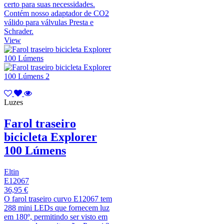
certo para suas necessidades.
Contém nosso adaptador de CO2
válido para válvulas Presta e
Schrader.
View
Luzes
Farol traseiro
bicicleta Explorer
100 Lúmens
Eltin
E12067
36,95 €
O farol traseiro curvo E12067 tem
288 mini LEDs que fornecem luz
em 180º, permitindo ser visto em