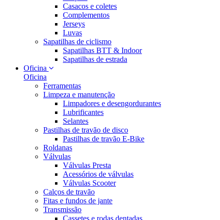
Casacos e coletes
Complementos
Jerseys
Luvas
Sapatilhas de ciclismo
Sapatilhas BTT & Indoor
Sapatilhas de estrada
Oficina
Oficina
Ferramentas
Limpeza e manutenção
Limpadores e desengordurantes
Lubrificantes
Selantes
Pastilhas de travão de disco
Pastilhas de travão E-Bike
Roldanas
Válvulas
Válvulas Presta
Acessórios de válvulas
Válvulas Scooter
Calços de travão
Fitas e fundos de jante
Transmissão
Cassetes e rodas dentadas