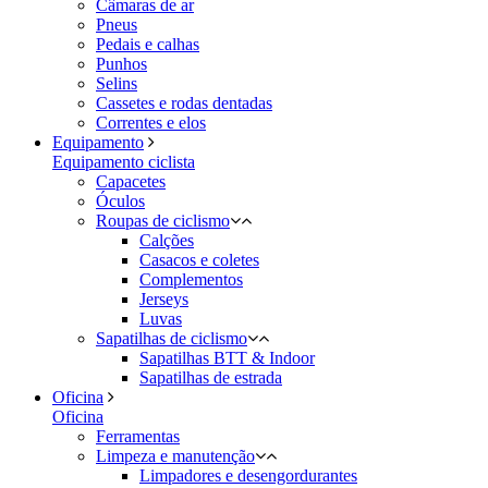
Câmaras de ar
Pneus
Pedais e calhas
Punhos
Selins
Cassetes e rodas dentadas
Correntes e elos
Equipamento
Equipamento ciclista
Capacetes
Óculos
Roupas de ciclismo
Calções
Casacos e coletes
Complementos
Jerseys
Luvas
Sapatilhas de ciclismo
Sapatilhas BTT & Indoor
Sapatilhas de estrada
Oficina
Oficina
Ferramentas
Limpeza e manutenção
Limpadores e desengordurantes