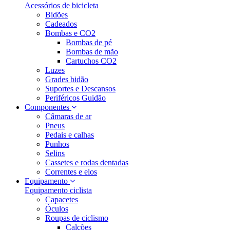
Acessórios de bicicleta
Bidões
Cadeados
Bombas e CO2
Bombas de pé
Bombas de mão
Cartuchos CO2
Luzes
Grades bidão
Suportes e Descansos
Periféricos Guidão
Componentes
Câmaras de ar
Pneus
Pedais e calhas
Punhos
Selins
Cassetes e rodas dentadas
Correntes e elos
Equipamento
Equipamento ciclista
Capacetes
Óculos
Roupas de ciclismo
Calções