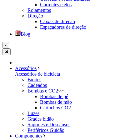
Correntes e elos
Rolamentos
Direção
Caixas de direção
Espaçadores de direção
Blog
Acessórios
Acessórios de bicicleta
Bidões
Cadeados
Bombas e CO2
Bombas de pé
Bombas de mão
Cartuchos CO2
Luzes
Grades bidão
Suportes e Descansos
Periféricos Guidão
Componentes