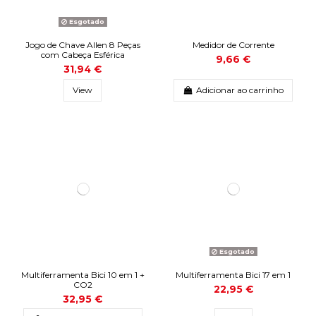
Esgotado
Jogo de Chave Allen 8 Peças
Medidor de Corrente
com Cabeça Esférica
9,66 €
31,94 €
View
Adicionar ao carrinho
Esgotado
Multiferramenta Bici 10 em 1 +
Multiferramenta Bici 17 em 1
CO2
22,95 €
32,95 €