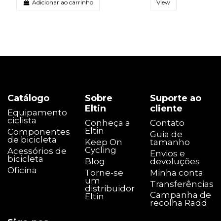
Adicionar ao carrinho
View
Catálogo
Sobre
Suporte ao
Eltin
cliente
Equipamento
ciclista
Conheça a
Contato
Eltin
Componentes
Guia de
de bicicleta
Keep On
tamanho
Cycling
Acessórios de
Envios e
bicicleta
Blog
devoluções
Oficina
Torne-se
Minha conta
um
Transferências
distribuidor
Campanha de
Eltin
recolha Radd