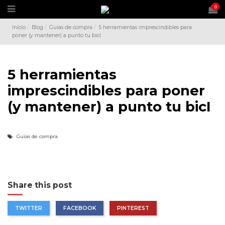
0
Início
Blog
Guias de compra
5 herramientas imprescindibles para
poner (y mantener) a punto tu bicI
5 herramientas
imprescindibles para poner
(y mantener) a punto tu bicI
Guias de compra
Share this post
TWITTER
FACEBOOK
PINTEREST