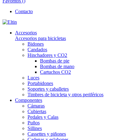
Favoritos (
)
Contacto
Accesorios
Accesorios para bicicletas
Bidones
Candados
Hinchadores y CO2
Bombas de pie
Bombas de mano
Cartuchos CO2
Luces
Portabidones
Soportes y caballetes
Timbres de bicicleta y otros periféricos
Componentes
Cámaras
Cubiertas
Pedales y Calas
Puños
Sillines
Cassettes y piñones
Cadenas y eslabones