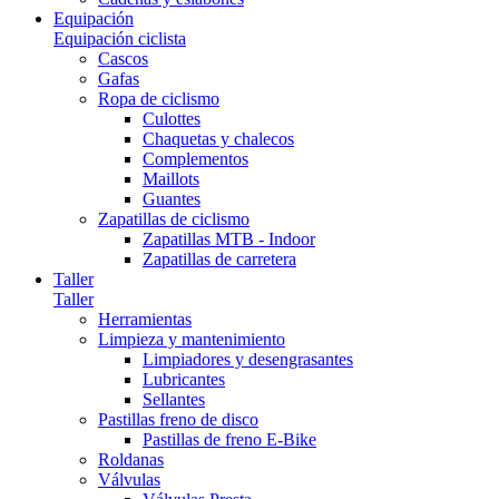
Equipación
Equipación ciclista
Cascos
Gafas
Ropa de ciclismo
Culottes
Chaquetas y chalecos
Complementos
Maillots
Guantes
Zapatillas de ciclismo
Zapatillas MTB - Indoor
Zapatillas de carretera
Taller
Taller
Herramientas
Limpieza y mantenimiento
Limpiadores y desengrasantes
Lubricantes
Sellantes
Pastillas freno de disco
Pastillas de freno E-Bike
Roldanas
Válvulas