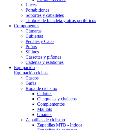
Luces
Portabidones
Soportes y caballetes
Timbres de bicicleta y otros periféricos
Componentes
Cámaras
Cubiertas
Pedales y Calas
Puños
Sillines
Cassettes y piñones
Cadenas y eslabones
Equipación
Equipación ciclista
Cascos
Gafas
Ropa de ciclismo
Culottes
Chaquetas y chalecos
Complementos
Maillots
Guantes
Zapatillas de ciclismo
Zapatillas MTB - Indoor