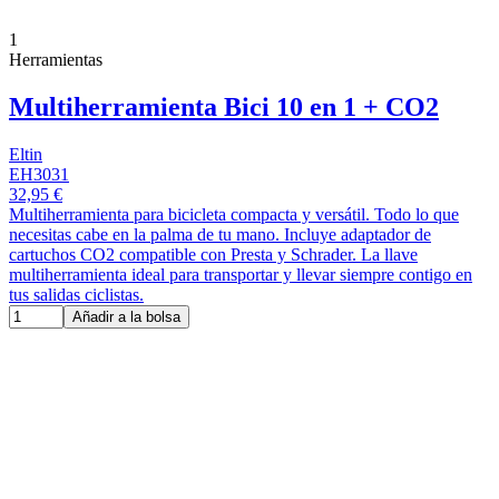
1
Herramientas
Multiherramienta Bici 10 en 1 + CO2
Eltin
EH3031
32,95 €
Multiherramienta para bicicleta compacta y versátil. Todo lo que
necesitas cabe en la palma de tu mano. Incluye adaptador de
cartuchos CO2 compatible con Presta y Schrader. La llave
multiherramienta ideal para transportar y llevar siempre contigo en
tus salidas ciclistas.
Añadir a la bolsa