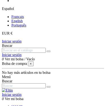
Español
Français
English
Português
EUR €
Iniciar sesión
Buscar
Iniciar sesión
0
Ver mi bolsa
/
Vacío
Bolsa de compra
×
No hay más artículos en tu bolsa
Menú
Buscar
Iniciar sesión
0
Ver mi bolsa