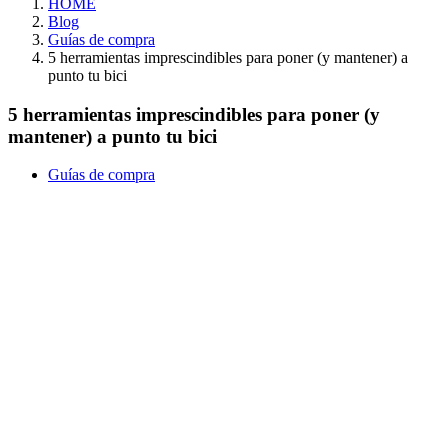
HOME
Blog
Guías de compra
5 herramientas imprescindibles para poner (y mantener) a
punto tu bici
5 herramientas imprescindibles para poner (y
mantener) a punto tu bici
Guías de compra
¡Imprescindibles en tu taller
doméstico! Descubre las
herramientas que no pueden
faltar para tener tu bici siempre
en perfectas condiciones para
salir a rodar.