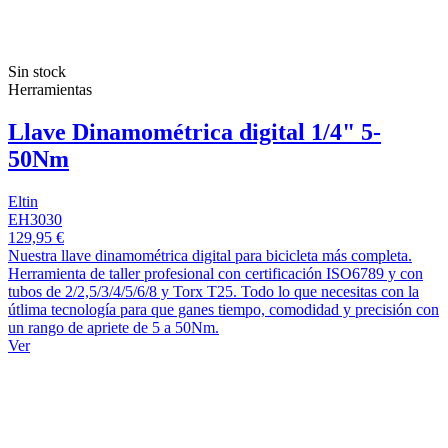
Sin stock
Herramientas
Llave Dinamométrica digital 1/4" 5-
50Nm
Eltin
EH3030
129,95 €
Nuestra llave dinamométrica digital para bicicleta más completa.
Herramienta de taller profesional con certificación ISO6789 y con
tubos de 2/2,5/3/4/5/6/8 y Torx T25. Todo lo que necesitas con la
útlima tecnología para que ganes tiempo, comodidad y precisión con
un rango de apriete de 5 a 50Nm.
Ver