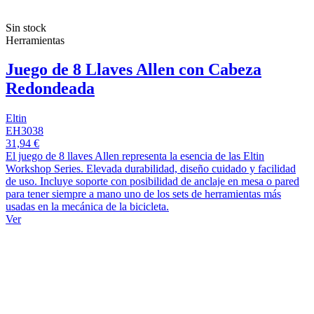
Sin stock
Herramientas
Juego de 8 Llaves Allen con Cabeza
Redondeada
Eltin
EH3038
31,94 €
El juego de 8 llaves Allen representa la esencia de las Eltin
Workshop Series. Elevada durabilidad, diseño cuidado y facilidad
de uso. Incluye soporte con posibilidad de anclaje en mesa o pared
para tener siempre a mano uno de los sets de herramientas más
usadas en la mecánica de la bicicleta.
Ver