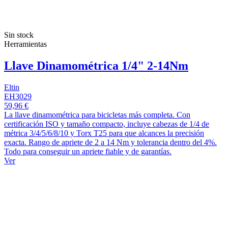
Sin stock
Herramientas
Llave Dinamométrica 1/4" 2-14Nm
Eltin
EH3029
59,96 €
La llave dinamométrica para bicicletas más completa. Con
certificación ISO y tamaño compacto, incluye cabezas de 1/4 de
métrica 3/4/5/6/8/10 y Torx T25 para que alcances la precisión
exacta. Rango de apriete de 2 a 14 Nm y tolerancia dentro del 4%.
Todo para conseguir un apriete fiable y de garantías.
Ver