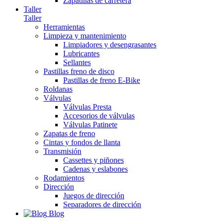
Zapatillas de carretera
Taller
Taller
Herramientas
Limpieza y mantenimiento
Limpiadores y desengrasantes
Lubricantes
Sellantes
Pastillas freno de disco
Pastillas de freno E-Bike
Roldanas
Válvulas
Válvulas Presta
Accesorios de válvulas
Válvulas Patinete
Zapatas de freno
Cintas y fondos de llanta
Transmisión
Cassettes y piñones
Cadenas y eslabones
Rodamientos
Dirección
Juegos de dirección
Separadores de dirección
Blog