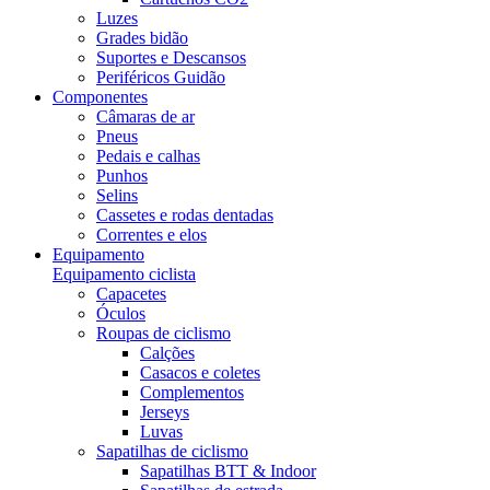
Luzes
Grades bidão
Suportes e Descansos
Periféricos Guidão
Componentes
Câmaras de ar
Pneus
Pedais e calhas
Punhos
Selins
Cassetes e rodas dentadas
Correntes e elos
Equipamento
Equipamento ciclista
Capacetes
Óculos
Roupas de ciclismo
Calções
Casacos e coletes
Complementos
Jerseys
Luvas
Sapatilhas de ciclismo
Sapatilhas BTT & Indoor