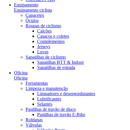
Equipamento
Equipamento ciclista
Capacetes
Óculos
Roupas de ciclismo
Calções
Casacos e coletes
Complementos
Jerseys
Luvas
Sapatilhas de ciclismo
Sapatilhas BTT & Indoor
Sapatilhas de estrada
Oficina
Oficina
Ferramentas
Limpeza e manutenção
Limpadores e desengordurantes
Lubrificantes
Selantes
Pastilhas de travão de disco
Pastilhas de travão E-Bike
Roldanas
Válvulas