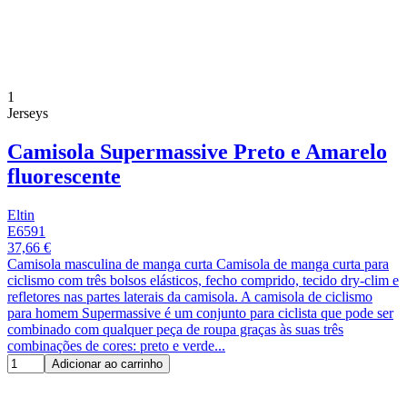
1
Jerseys
Camisola Supermassive Preto e Amarelo
fluorescente
Eltin
E6591
37,66 €
Camisola masculina de manga curta Camisola de manga curta para
ciclismo com três bolsos elásticos, fecho comprido, tecido dry-clim e
refletores nas partes laterais da camisola. A camisola de ciclismo
para homem Supermassive é um conjunto para ciclista que pode ser
combinado com qualquer peça de roupa graças às suas três
combinações de cores: preto e verde...
Adicionar ao carrinho