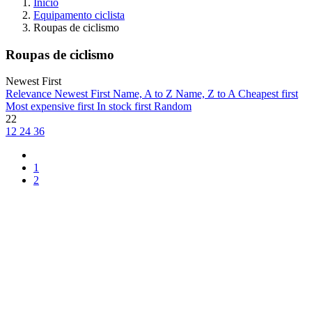
Início
Equipamento ciclista
Roupas de ciclismo
Roupas de ciclismo
Newest First
Relevance
Newest First
Name, A to Z
Name, Z to A
Cheapest first
Most expensive first
In stock first
Random
22
12
24
36
1
2