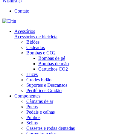
Wishlist (
)
Contato
Acessórios
Acessórios de bicicleta
Bidões
Cadeados
Bombas e CO2
Bombas de pé
Bombas de mão
Cartuchos CO2
Luzes
Grades bidão
Suportes e Descansos
Periféricos Guidão
Componentes
Câmaras de ar
Pneus
Pedais e calhas
Punhos
Selins
Cassetes e rodas dentadas
Correntes e elos