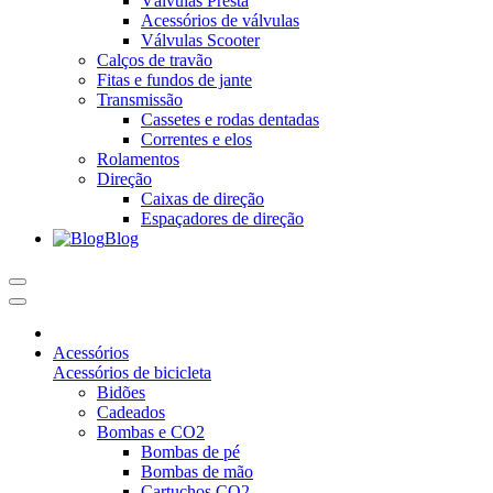
Válvulas Presta
Acessórios de válvulas
Válvulas Scooter
Calços de travão
Fitas e fundos de jante
Transmissão
Cassetes e rodas dentadas
Correntes e elos
Rolamentos
Direção
Caixas de direção
Espaçadores de direção
Blog
Acessórios
Acessórios de bicicleta
Bidões
Cadeados
Bombas e CO2
Bombas de pé
Bombas de mão
Cartuchos CO2