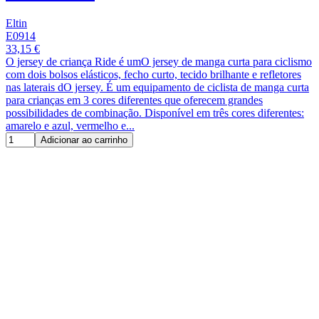
Eltin
E0914
33,15 €
O jersey de criança Ride é umO jersey de manga curta para ciclismo
com dois bolsos elásticos, fecho curto, tecido brilhante e refletores
nas laterais dO jersey. É um equipamento de ciclista de manga curta
para crianças em 3 cores diferentes que oferecem grandes
possibilidades de combinação. Disponível em três cores diferentes:
amarelo e azul, vermelho e...
Adicionar ao carrinho