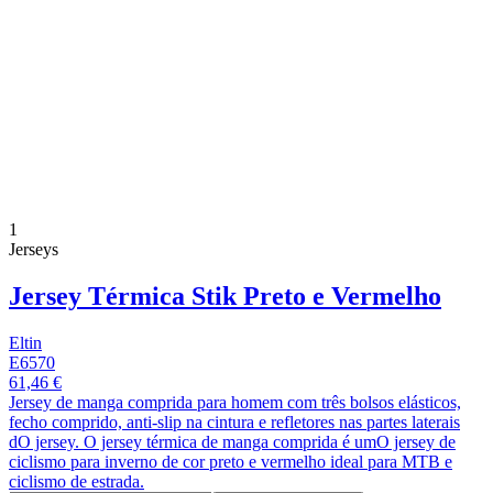
1
Jerseys
Jersey Térmica Stik Preto e Vermelho
Eltin
E6570
61,46 €
Jersey de manga comprida para homem com três bolsos elásticos,
fecho comprido, anti-slip na cintura e refletores nas partes laterais
dO jersey. O jersey térmica de manga comprida é umO jersey de
ciclismo para inverno de cor preto e vermelho ideal para MTB e
ciclismo de estrada.