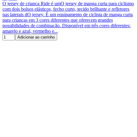
O jersey de criança Ride é umO jersey de manga curta para ciclismo
com dois bolsos elásticos, fecho curto, tecido brilhante e refletores
nas laterais dO jersey. É um equipamento de ciclista de manga curta
para crianças em 3 cores diferentes que oferecem grandes
possibilidades de combinação. Disponível em três cores diferentes:
amarelo e azul, vermelho e...
Adicionar ao carrinho