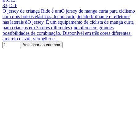
33,15 €
O jersey de criança Ride é umO jersey de manga curta para ciclismo
com dois bolsos elásticos, fecho curto, tecido brilhante e refletores
nas laterais dO jersey. É um equipamento de ciclista de manga curta
para crianças em 3 cores diferentes que oferecem grandes
possibilidades de combinação. Disponível em três cores diferentes:
amarelo e azul, vermelho e...
Adicionar ao carrinho