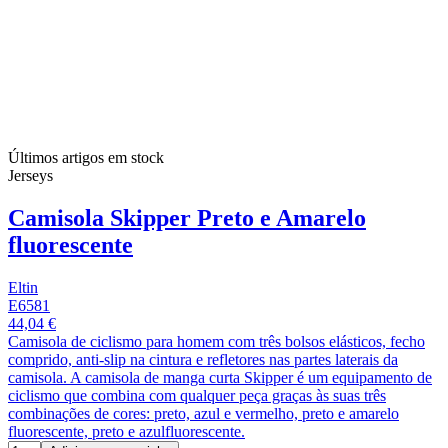
Últimos artigos em stock
Jerseys
Camisola Skipper Preto e Amarelo
fluorescente
Eltin
E6581
44,04 €
Camisola de ciclismo para homem com três bolsos elásticos, fecho
comprido, anti-slip na cintura e refletores nas partes laterais da
camisola. A camisola de manga curta Skipper é um equipamento de
ciclismo que combina com qualquer peça graças às suas três
combinações de cores: preto, azul e vermelho, preto e amarelo
fluorescente, preto e azulfluorescente.