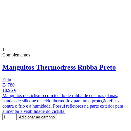
1
Complementos
Manguitos Thermodress Rubba Preto
Eltin
E4780
18,95 €
Manguitos de ciclismo com tecido de rubba de costuras planas,
bandas de silicone e tecido thermoflex para uma proteção eficaz
contra o frio e a humidade. Possui refletores na parte exterior para
aumentar a visibilidade do ciclista.
Adicionar ao carrinho