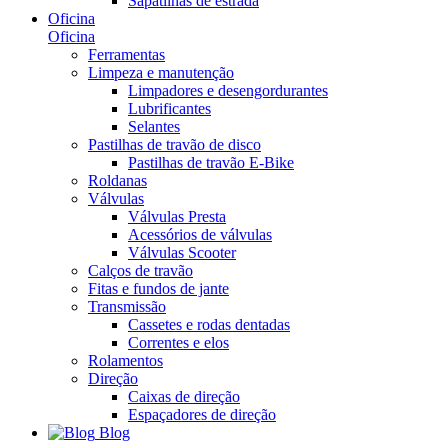
Sapatilhas de estrada
Oficina
Oficina
Ferramentas
Limpeza e manutenção
Limpadores e desengordurantes
Lubrificantes
Selantes
Pastilhas de travão de disco
Pastilhas de travão E-Bike
Roldanas
Válvulas
Válvulas Presta
Acessórios de válvulas
Válvulas Scooter
Calços de travão
Fitas e fundos de jante
Transmissão
Cassetes e rodas dentadas
Correntes e elos
Rolamentos
Direção
Caixas de direção
Espaçadores de direção
Blog