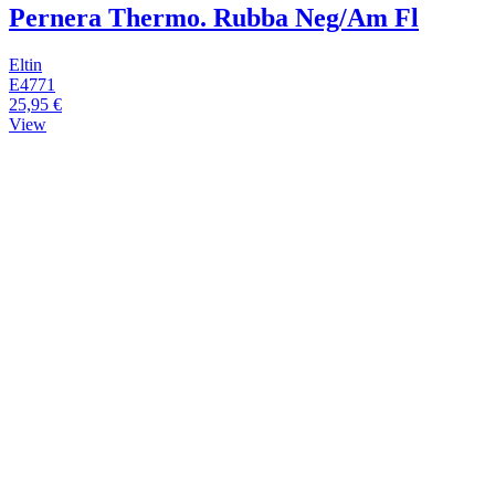
Pernera Thermo. Rubba Neg/Am Fl
Eltin
E4771
25,95 €
View