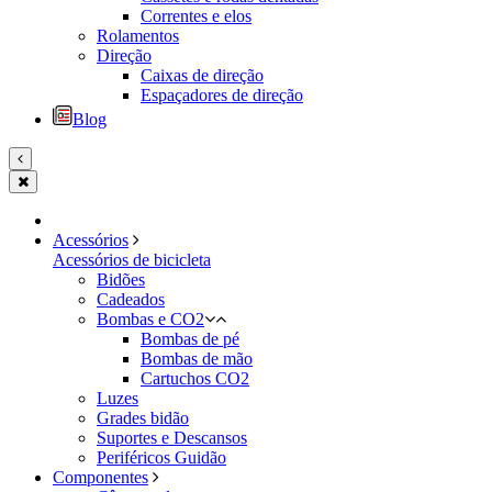
Correntes e elos
Rolamentos
Direção
Caixas de direção
Espaçadores de direção
Blog
Acessórios
Acessórios de bicicleta
Bidões
Cadeados
Bombas e CO2
Bombas de pé
Bombas de mão
Cartuchos CO2
Luzes
Grades bidão
Suportes e Descansos
Periféricos Guidão
Componentes