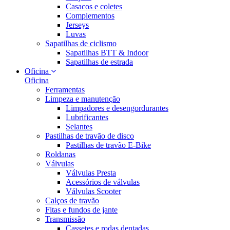
Casacos e coletes
Complementos
Jerseys
Luvas
Sapatilhas de ciclismo
Sapatilhas BTT & Indoor
Sapatilhas de estrada
Oficina
Oficina
Ferramentas
Limpeza e manutenção
Limpadores e desengordurantes
Lubrificantes
Selantes
Pastilhas de travão de disco
Pastilhas de travão E-Bike
Roldanas
Válvulas
Válvulas Presta
Acessórios de válvulas
Válvulas Scooter
Calços de travão
Fitas e fundos de jante
Transmissão
Cassetes e rodas dentadas