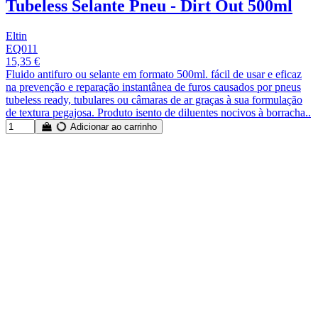
Tubeless Selante Pneu - Dirt Out 500ml
Eltin
EQ011
15,35 €
Fluido antifuro ou selante em formato 500ml. fácil de usar e eficaz
na prevenção e reparação instantânea de furos causados por pneus
tubeless ready, tubulares ou câmaras de ar graças à sua formulação
de textura pegajosa. Produto isento de diluentes nocivos à borracha..
Adicionar ao carrinho