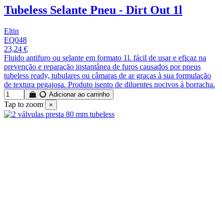
Tubeless Selante Pneu - Dirt Out 1l
Eltin
EQ048
23,24 €
Fluido antifuro ou selante em formato 1l. fácil de usar e eficaz na
prevenção e reparação instantânea de furos causados por pneus
tubeless ready, tubulares ou câmaras de ar graças à sua formulação
de textura pegajosa. Produto isento de diluentes nocivos à borracha.
Adicionar ao carrinho
Tap to zoom
×