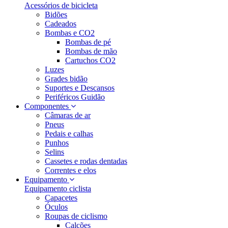
Acessórios de bicicleta
Bidões
Cadeados
Bombas e CO2
Bombas de pé
Bombas de mão
Cartuchos CO2
Luzes
Grades bidão
Suportes e Descansos
Periféricos Guidão
Componentes
Câmaras de ar
Pneus
Pedais e calhas
Punhos
Selins
Cassetes e rodas dentadas
Correntes e elos
Equipamento
Equipamento ciclista
Capacetes
Óculos
Roupas de ciclismo
Calções