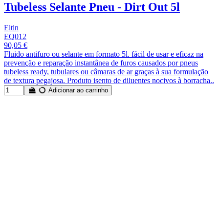
Tubeless Selante Pneu - Dirt Out 5l
Eltin
EQ012
90,05 €
Fluido antifuro ou selante em formato 5l. fácil de usar e eficaz na
prevenção e reparação instantânea de furos causados por pneus
tubeless ready, tubulares ou câmaras de ar graças à sua formulação
de textura pegajosa. Produto isento de diluentes nocivos à borracha..
Adicionar ao carrinho