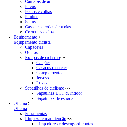
Câmaras de ar
Pneus
Pedais e calhas
Punhos
Selins
Cassetes e rodas dentadas
Correntes e elos
Equipamento
Equipamento ciclista
Capacetes
Óculos
Roupas de ciclismo
Calções
Casacos e coletes
Complementos
Jerseys
Luvas
Sapatilhas de ciclismo
Sapatilhas BTT & Indoor
Sapatilhas de estrada
Oficina
Oficina
Ferramentas
Limpeza e manutenção
Limpadores e desengordurantes