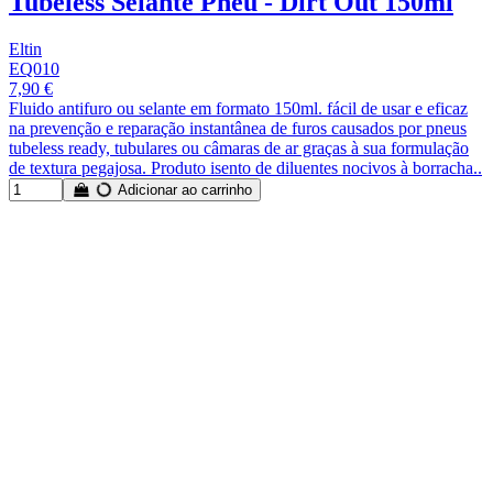
Tubeless Selante Pneu - Dirt Out 150ml
Eltin
EQ010
7,90 €
Fluido antifuro ou selante em formato 150ml. fácil de usar e eficaz
na prevenção e reparação instantânea de furos causados por pneus
tubeless ready, tubulares ou câmaras de ar graças à sua formulação
de textura pegajosa. Produto isento de diluentes nocivos à borracha..
Adicionar ao carrinho