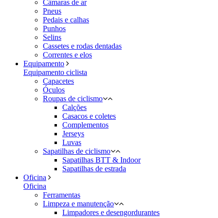
Câmaras de ar
Pneus
Pedais e calhas
Punhos
Selins
Cassetes e rodas dentadas
Correntes e elos
Equipamento
Equipamento ciclista
Capacetes
Óculos
Roupas de ciclismo
Calções
Casacos e coletes
Complementos
Jerseys
Luvas
Sapatilhas de ciclismo
Sapatilhas BTT & Indoor
Sapatilhas de estrada
Oficina
Oficina
Ferramentas
Limpeza e manutenção
Limpadores e desengordurantes