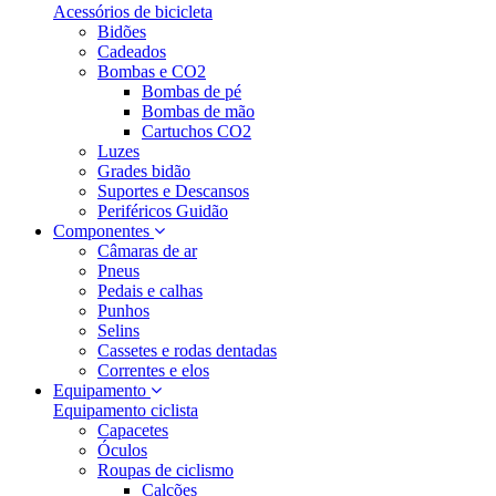
Acessórios de bicicleta
Bidões
Cadeados
Bombas e CO2
Bombas de pé
Bombas de mão
Cartuchos CO2
Luzes
Grades bidão
Suportes e Descansos
Periféricos Guidão
Componentes
Câmaras de ar
Pneus
Pedais e calhas
Punhos
Selins
Cassetes e rodas dentadas
Correntes e elos
Equipamento
Equipamento ciclista
Capacetes
Óculos
Roupas de ciclismo
Calções