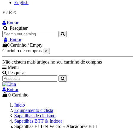
English
EUR €
Entrar
Pesquisar
Entrar
0
Carrinho
/
Empty
Carrinho de compras
×
Não existem mais artigos no seu carrinho de compras
Menu
Pesquisar
Entrar
0
Carrinho
Início
Equipamento ciclista
Sapatilhas de ciclismo
Sapatilhas BTT & Indoor
Sapatilhas ELTIN Velcro + Atacadores BTT