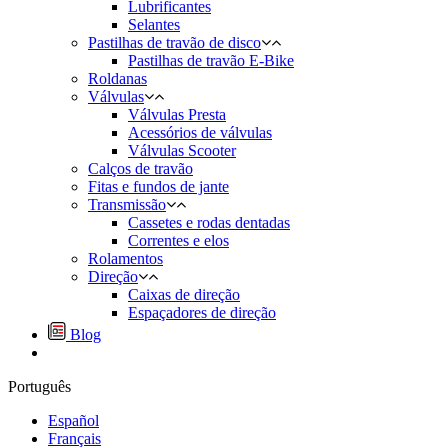
Lubrificantes
Selantes
Pastilhas de travão de disco
Pastilhas de travão E-Bike
Roldanas
Válvulas
Válvulas Presta
Acessórios de válvulas
Válvulas Scooter
Calços de travão
Fitas e fundos de jante
Transmissão
Cassetes e rodas dentadas
Correntes e elos
Rolamentos
Direção
Caixas de direção
Espaçadores de direção
Blog
Português
Español
Français