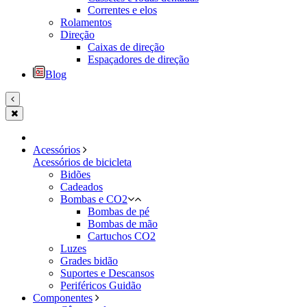
Correntes e elos
Rolamentos
Direção
Caixas de direção
Espaçadores de direção
Blog
Acessórios
Acessórios de bicicleta
Bidões
Cadeados
Bombas e CO2
Bombas de pé
Bombas de mão
Cartuchos CO2
Luzes
Grades bidão
Suportes e Descansos
Periféricos Guidão
Componentes