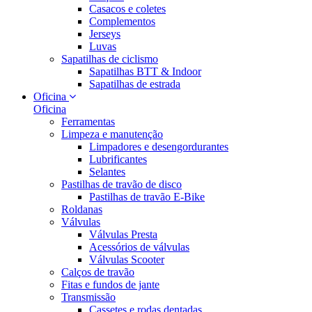
Casacos e coletes
Complementos
Jerseys
Luvas
Sapatilhas de ciclismo
Sapatilhas BTT & Indoor
Sapatilhas de estrada
Oficina
Oficina
Ferramentas
Limpeza e manutenção
Limpadores e desengordurantes
Lubrificantes
Selantes
Pastilhas de travão de disco
Pastilhas de travão E-Bike
Roldanas
Válvulas
Válvulas Presta
Acessórios de válvulas
Válvulas Scooter
Calços de travão
Fitas e fundos de jante
Transmissão
Cassetes e rodas dentadas