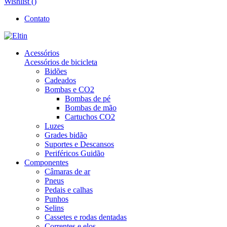
Wishlist (
)
Contato
Acessórios
Acessórios de bicicleta
Bidões
Cadeados
Bombas e CO2
Bombas de pé
Bombas de mão
Cartuchos CO2
Luzes
Grades bidão
Suportes e Descansos
Periféricos Guidão
Componentes
Câmaras de ar
Pneus
Pedais e calhas
Punhos
Selins
Cassetes e rodas dentadas
Correntes e elos