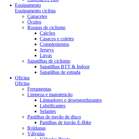
Equipamento
Equipamento ciclista
Capacetes
Óculos
Roupas de ciclismo
Calções
Casacos e coletes
Complementos
Jerseys
Luvas
Sapatilhas de ciclismo
Sapatilhas BTT & Indoor
Sapatilhas de estrada
Oficina
Oficina
Ferramentas
Limpeza e manutenção
Limpadores e desengordurantes
Lubrificantes
Selantes
Pastilhas de travão de disco
Pastilhas de travão E-Bike
Roldanas
Válvulas