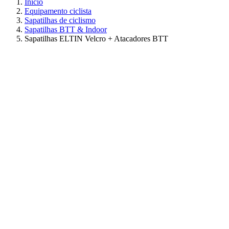
Início
Equipamento ciclista
Sapatilhas de ciclismo
Sapatilhas BTT & Indoor
Sapatilhas ELTIN Velcro + Atacadores BTT