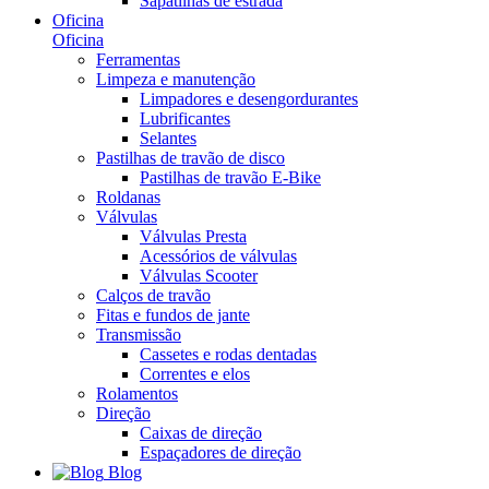
Sapatilhas de estrada
Oficina
Oficina
Ferramentas
Limpeza e manutenção
Limpadores e desengordurantes
Lubrificantes
Selantes
Pastilhas de travão de disco
Pastilhas de travão E-Bike
Roldanas
Válvulas
Válvulas Presta
Acessórios de válvulas
Válvulas Scooter
Calços de travão
Fitas e fundos de jante
Transmissão
Cassetes e rodas dentadas
Correntes e elos
Rolamentos
Direção
Caixas de direção
Espaçadores de direção
Blog