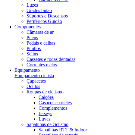
Luzes
Grades bidão
Suportes e Descansos
Periféricos Guidão
Componentes
Câmaras de ar
Pneus
Pedais e calhas
Punhos
Selins
Cassetes e rodas dentadas
Correntes e elos
Equipamento
Equipamento ciclista
Capacetes
Óculos
Roupas de ciclismo
Calções
Casacos e coletes
Complementos
Jerseys
Luvas
Sapatilhas de ciclismo
Sapatilhas BTT & Indoor