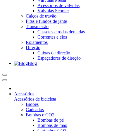
Válvulas Presta
Acessórios de válvulas
Válvulas Scooter
Calços de travão
Fitas e fundos de jante
Transmissão
Cassetes e rodas dentadas
Correntes e elos
Rolamentos
Direção
Caixas de direção
Espaçadores de direção
Blog
Acessórios
Acessórios de bicicleta
Bidões
Cadeados
Bombas e CO2
Bombas de pé
Bombas de mão
Cartuchos CO2