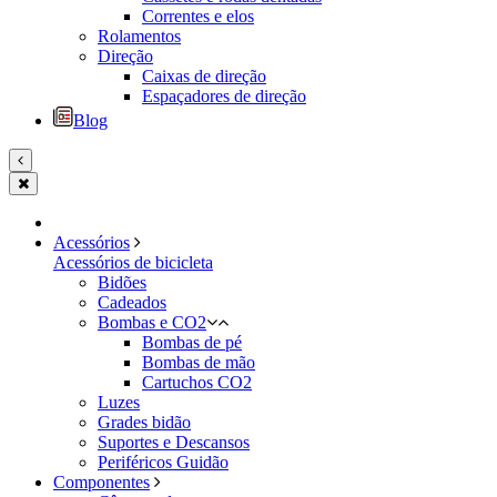
Correntes e elos
Rolamentos
Direção
Caixas de direção
Espaçadores de direção
Blog
Acessórios
Acessórios de bicicleta
Bidões
Cadeados
Bombas e CO2
Bombas de pé
Bombas de mão
Cartuchos CO2
Luzes
Grades bidão
Suportes e Descansos
Periféricos Guidão
Componentes