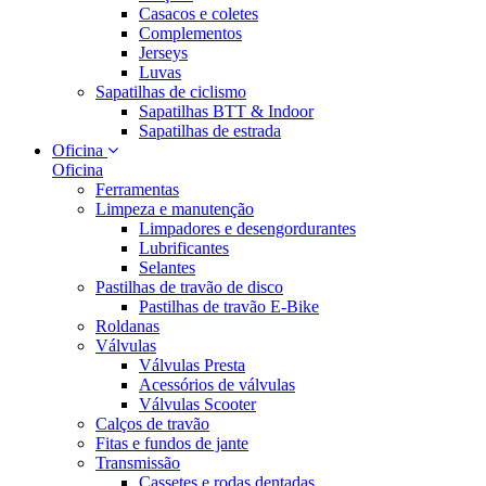
Casacos e coletes
Complementos
Jerseys
Luvas
Sapatilhas de ciclismo
Sapatilhas BTT & Indoor
Sapatilhas de estrada
Oficina
Oficina
Ferramentas
Limpeza e manutenção
Limpadores e desengordurantes
Lubrificantes
Selantes
Pastilhas de travão de disco
Pastilhas de travão E-Bike
Roldanas
Válvulas
Válvulas Presta
Acessórios de válvulas
Válvulas Scooter
Calços de travão
Fitas e fundos de jante
Transmissão
Cassetes e rodas dentadas