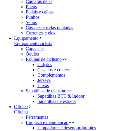
Câmaras de ar
Pneus
Pedais e calhas
Punhos
Selins
Cassetes e rodas dentadas
Correntes e elos
Equipamento
Equipamento ciclista
Capacetes
Óculos
Roupas de ciclismo
Calções
Casacos e coletes
Complementos
Jerseys
Luvas
Sapatilhas de ciclismo
Sapatilhas BTT & Indoor
Sapatilhas de estrada
Oficina
Oficina
Ferramentas
Limpeza e manutenção
Limpadores e desengordurantes