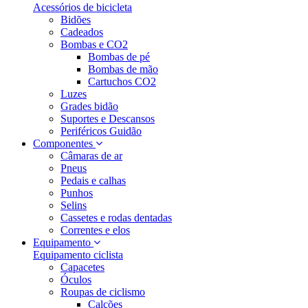
Acessórios de bicicleta
Bidões
Cadeados
Bombas e CO2
Bombas de pé
Bombas de mão
Cartuchos CO2
Luzes
Grades bidão
Suportes e Descansos
Periféricos Guidão
Componentes
Câmaras de ar
Pneus
Pedais e calhas
Punhos
Selins
Cassetes e rodas dentadas
Correntes e elos
Equipamento
Equipamento ciclista
Capacetes
Óculos
Roupas de ciclismo
Calções