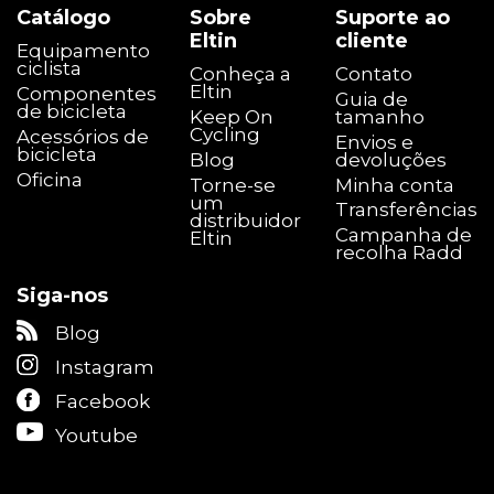
Catálogo
Sobre
Suporte ao
Eltin
cliente
Equipamento
ciclista
Conheça a
Contato
Eltin
Componentes
Guia de
de bicicleta
Keep On
tamanho
Cycling
Acessórios de
Envios e
bicicleta
Blog
devoluções
Oficina
Torne-se
Minha conta
um
Transferências
distribuidor
Campanha de
Eltin
recolha Radd
Siga-nos
Blog
Instagram
Facebook
Youtube