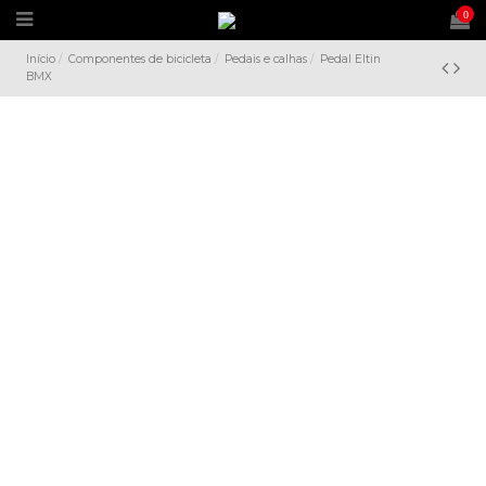
0
Início
Componentes de bicicleta
Pedais e calhas
Pedal Eltin
BMX