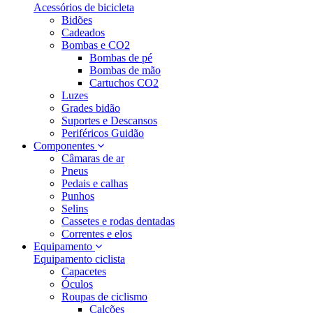
Acessórios de bicicleta
Bidões
Cadeados
Bombas e CO2
Bombas de pé
Bombas de mão
Cartuchos CO2
Luzes
Grades bidão
Suportes e Descansos
Periféricos Guidão
Componentes
Câmaras de ar
Pneus
Pedais e calhas
Punhos
Selins
Cassetes e rodas dentadas
Correntes e elos
Equipamento
Equipamento ciclista
Capacetes
Óculos
Roupas de ciclismo
Calções