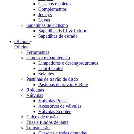
Casacos e coletes
Complementos
Jerseys
Luvas
Sapatilhas de ciclismo
Sapatilhas BTT & Indoor
Sapatilhas de estrada
Oficina
Oficina
Ferramentas
Limpeza e manutenção
Limpadores e desengordurantes
Lubrificantes
Selantes
Pastilhas de travão de disco
Pastilhas de travão E-Bike
Roldanas
Válvulas
Válvulas Presta
Acessórios de válvulas
Válvulas Scooter
Calços de travão
Fitas e fundos de jante
Transmissão
Cassetes e rodas dentadas