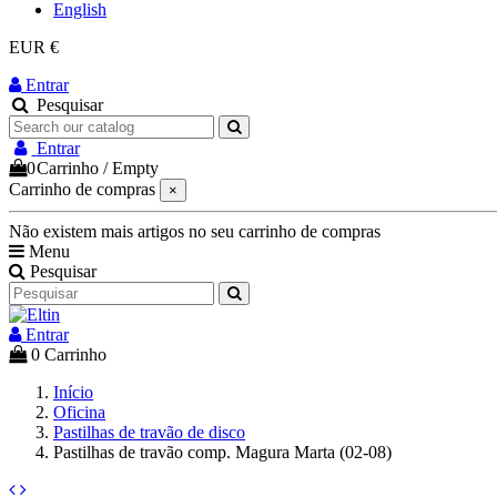
English
EUR €
Entrar
Pesquisar
Entrar
0
Carrinho
/
Empty
Carrinho de compras
×
Não existem mais artigos no seu carrinho de compras
Menu
Pesquisar
Entrar
0
Carrinho
Início
Oficina
Pastilhas de travão de disco
Pastilhas de travão comp. Magura Marta (02-08)