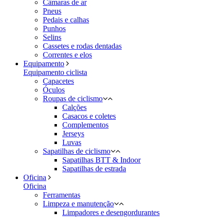
Câmaras de ar
Pneus
Pedais e calhas
Punhos
Selins
Cassetes e rodas dentadas
Correntes e elos
Equipamento
Equipamento ciclista
Capacetes
Óculos
Roupas de ciclismo
Calções
Casacos e coletes
Complementos
Jerseys
Luvas
Sapatilhas de ciclismo
Sapatilhas BTT & Indoor
Sapatilhas de estrada
Oficina
Oficina
Ferramentas
Limpeza e manutenção
Limpadores e desengordurantes