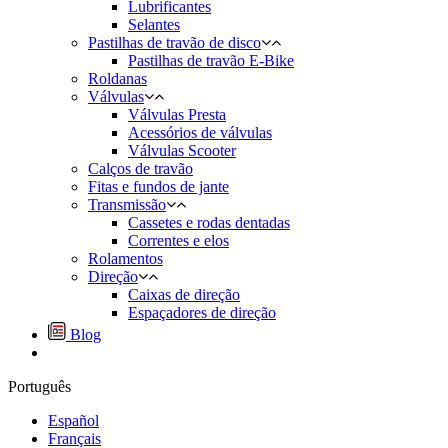
Lubrificantes
Selantes
Pastilhas de travão de disco
Pastilhas de travão E-Bike
Roldanas
Válvulas
Válvulas Presta
Acessórios de válvulas
Válvulas Scooter
Calços de travão
Fitas e fundos de jante
Transmissão
Cassetes e rodas dentadas
Correntes e elos
Rolamentos
Direção
Caixas de direção
Espaçadores de direção
Blog
Português
Español
Français