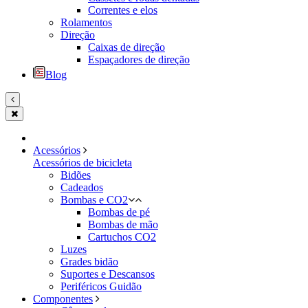
Correntes e elos
Rolamentos
Direção
Caixas de direção
Espaçadores de direção
Blog
Acessórios
Acessórios de bicicleta
Bidões
Cadeados
Bombas e CO2
Bombas de pé
Bombas de mão
Cartuchos CO2
Luzes
Grades bidão
Suportes e Descansos
Periféricos Guidão
Componentes