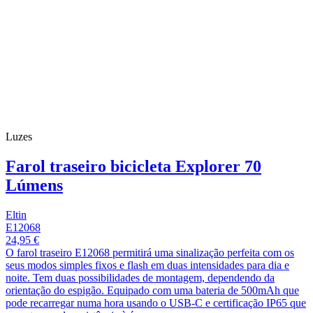
Luzes
Farol traseiro bicicleta Explorer 70
Lúmens
Eltin
E12068
24,95 €
O farol traseiro E12068 permitirá uma sinalização perfeita com os
seus modos simples fixos e flash em duas intensidades para dia e
noite. Tem duas possibilidades de montagem, dependendo da
orientação do espigão. Equipado com uma bateria de 500mAh que
pode recarregar numa hora usando o USB-C e certificação IP65 que