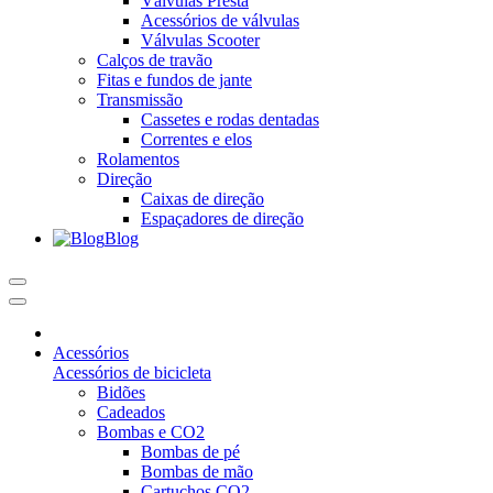
Válvulas Presta
Acessórios de válvulas
Válvulas Scooter
Calços de travão
Fitas e fundos de jante
Transmissão
Cassetes e rodas dentadas
Correntes e elos
Rolamentos
Direção
Caixas de direção
Espaçadores de direção
Blog
Acessórios
Acessórios de bicicleta
Bidões
Cadeados
Bombas e CO2
Bombas de pé
Bombas de mão
Cartuchos CO2