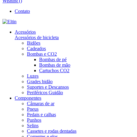
Wishlist (
)
Contato
Acessórios
Acessórios de bicicleta
Bidões
Cadeados
Bombas e CO2
Bombas de pé
Bombas de mão
Cartuchos CO2
Luzes
Grades bidão
Suportes e Descansos
Periféricos Guidão
Componentes
Câmaras de ar
Pneus
Pedais e calhas
Punhos
Selins
Cassetes e rodas dentadas
Correntes e elos