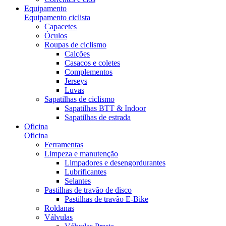
Equipamento
Equipamento ciclista
Capacetes
Óculos
Roupas de ciclismo
Calções
Casacos e coletes
Complementos
Jerseys
Luvas
Sapatilhas de ciclismo
Sapatilhas BTT & Indoor
Sapatilhas de estrada
Oficina
Oficina
Ferramentas
Limpeza e manutenção
Limpadores e desengordurantes
Lubrificantes
Selantes
Pastilhas de travão de disco
Pastilhas de travão E-Bike
Roldanas
Válvulas