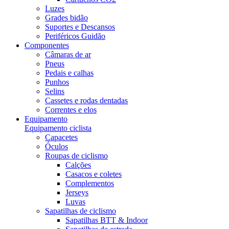
Luzes
Grades bidão
Suportes e Descansos
Periféricos Guidão
Componentes
Câmaras de ar
Pneus
Pedais e calhas
Punhos
Selins
Cassetes e rodas dentadas
Correntes e elos
Equipamento
Equipamento ciclista
Capacetes
Óculos
Roupas de ciclismo
Calções
Casacos e coletes
Complementos
Jerseys
Luvas
Sapatilhas de ciclismo
Sapatilhas BTT & Indoor