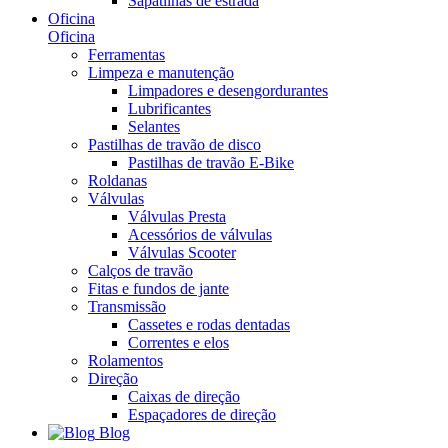
Sapatilhas de estrada
Oficina
Oficina
Ferramentas
Limpeza e manutenção
Limpadores e desengordurantes
Lubrificantes
Selantes
Pastilhas de travão de disco
Pastilhas de travão E-Bike
Roldanas
Válvulas
Válvulas Presta
Acessórios de válvulas
Válvulas Scooter
Calços de travão
Fitas e fundos de jante
Transmissão
Cassetes e rodas dentadas
Correntes e elos
Rolamentos
Direção
Caixas de direção
Espaçadores de direção
Blog