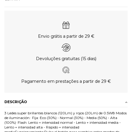
Envio grátis a partir de 29 €
Devoluções gratuitas (15 dias)
Pagamento em prestações a partir de 29 €
DESCRIÇÃO
3 Ledes super brillantes blancos (120Lm) y rojos (20Lm) de 0.5W8 Modos
de iluminación:· Fija: Eco (30%) - Normal (30%) - Media (50%) - Alta
(100%)· Flash: Lento + intensidad normal - Lento + intensidad media -
Lento + intensidad alta - Rápido + intensidad
mediaFuncionamiento:Pulsa el botón para cambiar entre modos de