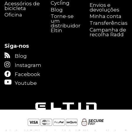
Cycling
Acessórios de
Envios e
bicicleta
Blog
devoluções
Oficina
Torne-se
Minha conta
um
Transferências
distribuidor
Campanha de
Eltin
recolha Radd
Siga-nos
Blog
Instagram
Facebook
Youtube
Aviso legal
|
Política de privacidade
|
Política de cookies
(
panel
)