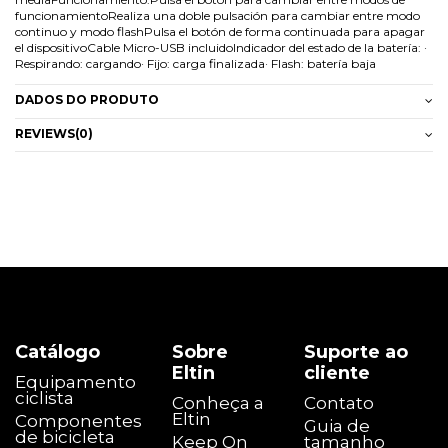
funcionamientoRealiza una doble pulsación para cambiar entre modo
continuo y modo flashPulsa el botón de forma continuada para apagar
el dispositivoCable Micro-USB incluidoIndicador del estado de la batería: ·
Respirando: cargando· Fijo: carga finalizada· Flash: batería baja
DADOS DO PRODUTO
REVIEWS
(0)
Catálogo
Sobre
Suporte ao
Eltin
cliente
Equipamento
ciclista
Conheça a
Contato
Eltin
Componentes
Guia de
de bicicleta
Keep On
tamanho