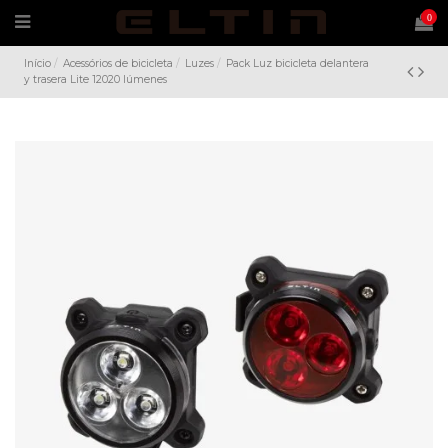
0
Início
Acessórios de bicicleta
Luzes
Pack Luz bicicleta delantera
y trasera Lite 12020 lúmenes