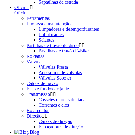
Sapatilhas de estrada
Oficina
Oficina
Ferramentas
Limpeza e manutenção
Limpadores e desengordurantes
Lubrificantes
Selantes
Pastilhas de travão de disco
Pastilhas de travão E-Bike
Roldanas
Válvulas
Válvulas Presta
Acessórios de válvulas
Válvulas Scooter
Calços de travão
Fitas e fundos de jante
Transmissão
Cassetes e rodas dentadas
Correntes e elos
Rolamentos
Direção
Caixas de direção
Espaçadores de direção
Blog