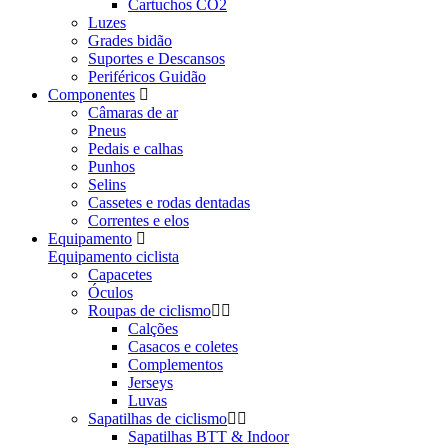
Cartuchos CO2
Luzes
Grades bidão
Suportes e Descansos
Periféricos Guidão
Componentes
Câmaras de ar
Pneus
Pedais e calhas
Punhos
Selins
Cassetes e rodas dentadas
Correntes e elos
Equipamento
Equipamento ciclista
Capacetes
Óculos
Roupas de ciclismo
Calções
Casacos e coletes
Complementos
Jerseys
Luvas
Sapatilhas de ciclismo
Sapatilhas BTT & Indoor