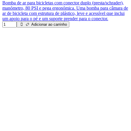
Bomba de ar para bicicletas com conector duplo (presta/schrader),
manómetro, 80 PSI e pega ergonómica. Uma bomba para câmara de
ar de bicicleta com estrutura de plástico, leve e acessível que inclui
um apoio para o pé e um suporte prender para o conector.
Adicionar ao carrinho