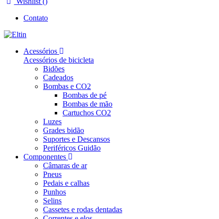
Wishlist (
)
Contato
Acessórios
Acessórios de bicicleta
Bidões
Cadeados
Bombas e CO2
Bombas de pé
Bombas de mão
Cartuchos CO2
Luzes
Grades bidão
Suportes e Descansos
Periféricos Guidão
Componentes
Câmaras de ar
Pneus
Pedais e calhas
Punhos
Selins
Cassetes e rodas dentadas
Correntes e elos