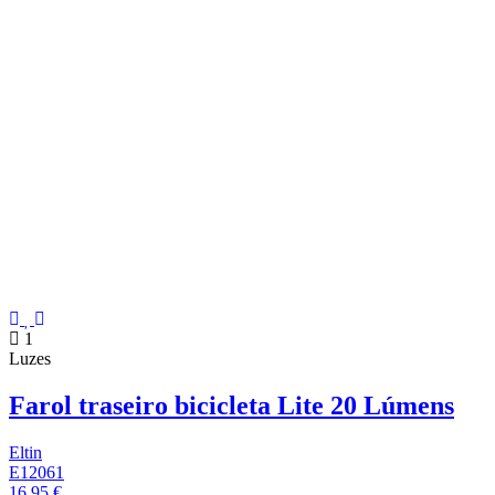
1
Luzes
Farol traseiro bicicleta Lite 20 Lúmens
Eltin
E12061
16,95 €