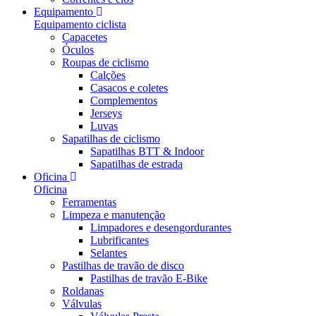
Equipamento
Equipamento ciclista
Capacetes
Óculos
Roupas de ciclismo
Calções
Casacos e coletes
Complementos
Jerseys
Luvas
Sapatilhas de ciclismo
Sapatilhas BTT & Indoor
Sapatilhas de estrada
Oficina
Oficina
Ferramentas
Limpeza e manutenção
Limpadores e desengordurantes
Lubrificantes
Selantes
Pastilhas de travão de disco
Pastilhas de travão E-Bike
Roldanas
Válvulas