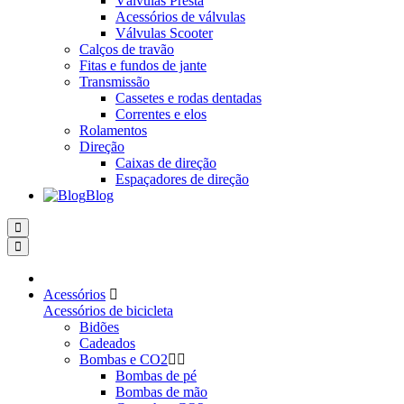
Válvulas Presta
Acessórios de válvulas
Válvulas Scooter
Calços de travão
Fitas e fundos de jante
Transmissão
Cassetes e rodas dentadas
Correntes e elos
Rolamentos
Direção
Caixas de direção
Espaçadores de direção
Blog
Acessórios
Acessórios de bicicleta
Bidões
Cadeados
Bombas e CO2
Bombas de pé
Bombas de mão