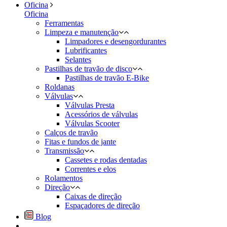
Oficina
Oficina
Ferramentas
Limpeza e manutenção
Limpadores e desengordurantes
Lubrificantes
Selantes
Pastilhas de travão de disco
Pastilhas de travão E-Bike
Roldanas
Válvulas
Válvulas Presta
Acessórios de válvulas
Válvulas Scooter
Calços de travão
Fitas e fundos de jante
Transmissão
Cassetes e rodas dentadas
Correntes e elos
Rolamentos
Direção
Caixas de direção
Espaçadores de direção
Blog