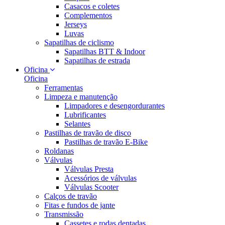
Casacos e coletes
Complementos
Jerseys
Luvas
Sapatilhas de ciclismo
Sapatilhas BTT & Indoor
Sapatilhas de estrada
Oficina
Oficina
Ferramentas
Limpeza e manutenção
Limpadores e desengordurantes
Lubrificantes
Selantes
Pastilhas de travão de disco
Pastilhas de travão E-Bike
Roldanas
Válvulas
Válvulas Presta
Acessórios de válvulas
Válvulas Scooter
Calços de travão
Fitas e fundos de jante
Transmissão
Cassetes e rodas dentadas