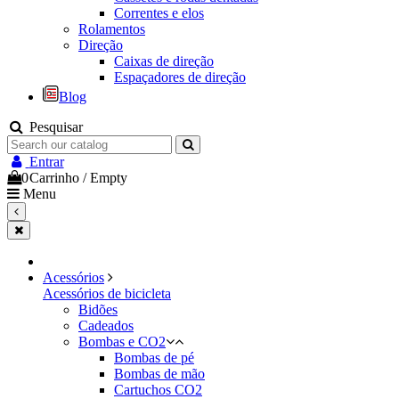
Correntes e elos
Rolamentos
Direção
Caixas de direção
Espaçadores de direção
Blog
Pesquisar
Entrar
0
Carrinho
/
Empty
Menu
Acessórios
Acessórios de bicicleta
Bidões
Cadeados
Bombas e CO2
Bombas de pé
Bombas de mão
Cartuchos CO2