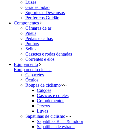
Luzes
Grades bidão
Suportes e Descansos
Periféricos Guidão
Componentes
Câmaras de ar
Pneus
Pedais e calhas
Punhos
Selins
Cassetes e rodas dentadas
Correntes e elos
Equipamento
Equipamento ciclista
Capacetes
Óculos
Roupas de ciclismo
Calções
Casacos e coletes
Complementos
Jerseys
Luvas
Sapatilhas de ciclismo
Sapatilhas BTT & Indoor
Sapatilhas de estrada