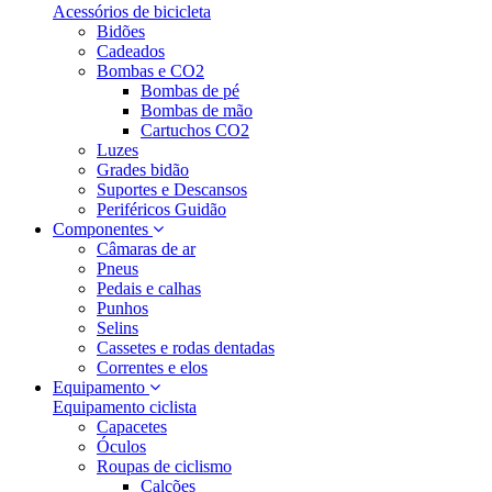
Acessórios de bicicleta
Bidões
Cadeados
Bombas e CO2
Bombas de pé
Bombas de mão
Cartuchos CO2
Luzes
Grades bidão
Suportes e Descansos
Periféricos Guidão
Componentes
Câmaras de ar
Pneus
Pedais e calhas
Punhos
Selins
Cassetes e rodas dentadas
Correntes e elos
Equipamento
Equipamento ciclista
Capacetes
Óculos
Roupas de ciclismo
Calções