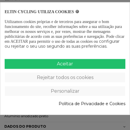
ELTIN CYCLING UTILIZA COOKIES 🍪
Utilizamos cookies próprias e de terceiros para assegurar o bom
funcionamento do site, recolher informações sobre a sua utilização para
melhorar os nossos serviços e, por vezes, mostrar-lhe mensagens
Envio grátis a partir de 29 €
publicitárias de acordo com as suas preferências e navegação.
Pode clicar
configurar
em ACEITAR para permitir o uso de todas as cookies ou
ou rejeitar o seu uso segundo as suas preferências.
Devoluções gratuitas (15 dias)
Aceitar
Rejeitar todos os cookies
Pagamento em prestações a partir de 29 €
Personalizar
DESCRIÇÃO
Política de Privacidade e Cookies
· 8 peças · Diâmetro: 1" 1-1/8" · Peso: 85g - 112g com tapa · Acabamento:
Alumínio anodizado preto
DADOS DO PRODUTO