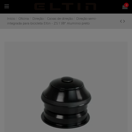
0
Início
Oficina
Direção
Caixas de direção
Direção semi-
integrada para bicicleta Eltin - ZS 1 1/8" Alumínio preto