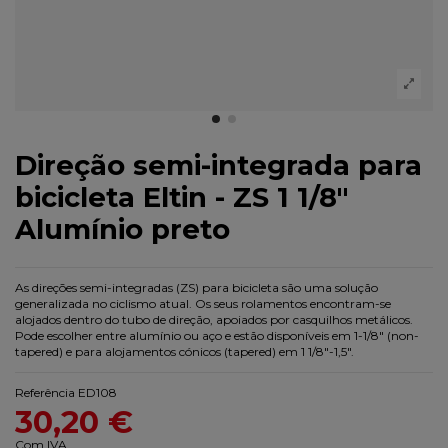
Direção semi-integrada para
bicicleta Eltin - ZS 1 1/8"
Alumínio preto
As direções semi-integradas (ZS) para bicicleta são uma solução
generalizada no ciclismo atual. Os seus rolamentos encontram-se
alojados dentro do tubo de direção, apoiados por casquilhos metálicos.
Pode escolher entre alumínio ou aço e estão disponíveis em 1-1/8" (non-
tapered) e para alojamentos cónicos (tapered) em 1 1/8"-1,5".
Referência
ED108
30,20 €
Com IVA