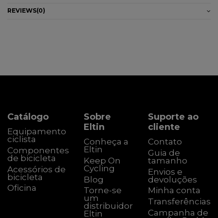
REVIEWS
(0)
Catálogo
Sobre
Suporte ao
Eltin
cliente
Equipamento
ciclista
Conheça a
Contato
Eltin
Componentes
Guia de
de bicicleta
Keep On
tamanho
Cycling
Acessórios de
Envios e
bicicleta
Blog
devoluções
Oficina
Torne-se
Minha conta
um
Transferências
distribuidor
Campanha de
Eltin