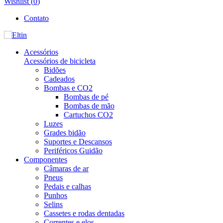
Wishlist (
0
)
Contato
Acessórios
Acessórios de bicicleta
Bidões
Cadeados
Bombas e CO2
Bombas de pé
Bombas de mão
Cartuchos CO2
Luzes
Grades bidão
Suportes e Descansos
Periféricos Guidão
Componentes
Câmaras de ar
Pneus
Pedais e calhas
Punhos
Selins
Cassetes e rodas dentadas
Correntes e elos