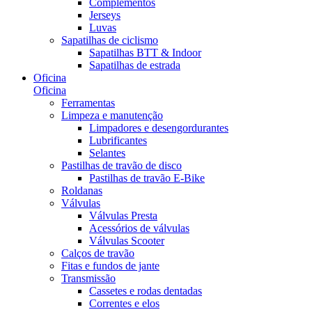
Complementos
Jerseys
Luvas
Sapatilhas de ciclismo
Sapatilhas BTT & Indoor
Sapatilhas de estrada
Oficina
Oficina
Ferramentas
Limpeza e manutenção
Limpadores e desengordurantes
Lubrificantes
Selantes
Pastilhas de travão de disco
Pastilhas de travão E-Bike
Roldanas
Válvulas
Válvulas Presta
Acessórios de válvulas
Válvulas Scooter
Calços de travão
Fitas e fundos de jante
Transmissão
Cassetes e rodas dentadas
Correntes e elos