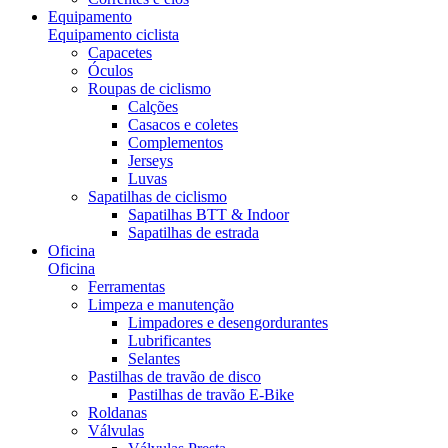
Equipamento
Equipamento ciclista
Capacetes
Óculos
Roupas de ciclismo
Calções
Casacos e coletes
Complementos
Jerseys
Luvas
Sapatilhas de ciclismo
Sapatilhas BTT & Indoor
Sapatilhas de estrada
Oficina
Oficina
Ferramentas
Limpeza e manutenção
Limpadores e desengordurantes
Lubrificantes
Selantes
Pastilhas de travão de disco
Pastilhas de travão E-Bike
Roldanas
Válvulas