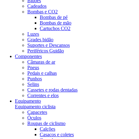
Bidões
Cadeados
Bombas e CO2
Bombas de pé
Bombas de mão
Cartuchos CO2
Luzes
Grades bidão
Suportes e Descansos
Periféricos Guidão
Componentes
Câmaras de ar
Pneus
Pedais e calhas
Punhos
Selins
Cassetes e rodas dentadas
Correntes e elos
Equipamento
Equipamento ciclista
Capacetes
Óculos
Roupas de ciclismo
Calções
Casacos e coletes