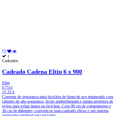
1
Cadeados
Cadeado Cadena Eltin 6 x 900
Eltin
E7511
15,35 €
Corrente de segurança para bicicleta de 6mm de aço temperado com
cilindro de alta segurança, fecho antiberbequim e tampa protetora de
nylon para evitar danos na bicicleta. Com 90 cm de comprimento e
30 cm de diâmetro, converte-se num cadeado eficaz e um sistema
antirroubo infalível para bicicleta.