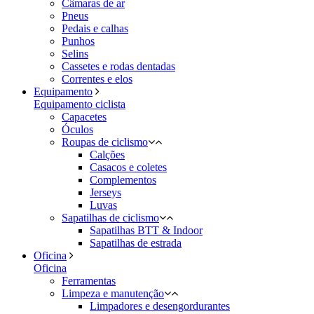
Câmaras de ar
Pneus
Pedais e calhas
Punhos
Selins
Cassetes e rodas dentadas
Correntes e elos
Equipamento
Equipamento ciclista
Capacetes
Óculos
Roupas de ciclismo
Calções
Casacos e coletes
Complementos
Jerseys
Luvas
Sapatilhas de ciclismo
Sapatilhas BTT & Indoor
Sapatilhas de estrada
Oficina
Oficina
Ferramentas
Limpeza e manutenção
Limpadores e desengordurantes