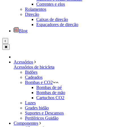
Correntes e elos
Rolamentos
Direção
Caixas de direção
Espaçadores de direção
Blog
Acessórios
Acessórios de bicicleta
Bidões
Cadeados
Bombas e CO2
Bombas de pé
Bombas de mão
Cartuchos CO2
Luzes
Grades bidão
Suportes e Descansos
Periféricos Guidão
Componentes