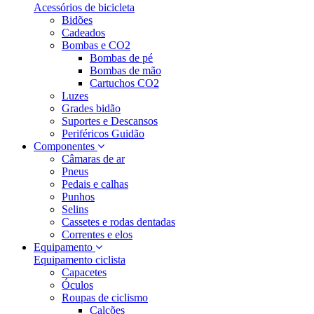
Acessórios de bicicleta
Bidões
Cadeados
Bombas e CO2
Bombas de pé
Bombas de mão
Cartuchos CO2
Luzes
Grades bidão
Suportes e Descansos
Periféricos Guidão
Componentes
Câmaras de ar
Pneus
Pedais e calhas
Punhos
Selins
Cassetes e rodas dentadas
Correntes e elos
Equipamento
Equipamento ciclista
Capacetes
Óculos
Roupas de ciclismo
Calções