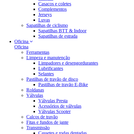
Casacos e coletes
Complementos
Jerseys
Luvas
Sapatilhas de ciclismo
Sapatilhas BTT & Indoor
Sapatilhas de estrada
Oficina
Oficina
Ferramentas
Limpeza e manutenção
Limpadores e desengordurantes
Lubrificantes
Selantes
Pastilhas de travão de disco
Pastilhas de travão E-Bike
Roldanas
Válvulas
Válvulas Presta
Acessórios de válvulas
Válvulas Scooter
Calços de travão
Fitas e fundos de jante
Transmissão
Cassetes e rodas dentadas