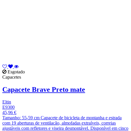
Esgotado
Capacetes
Capacete Brave Preto mate
Eltin
E9300
45,96 €
Tamanho: 55-59 cm Capacete de bicicleta de montanha e estrada
com 19 aberturas de ventilação, almofadas extraíveis, correias
ajustáveis com refletores e viseira desmontável. Disponível em cinco