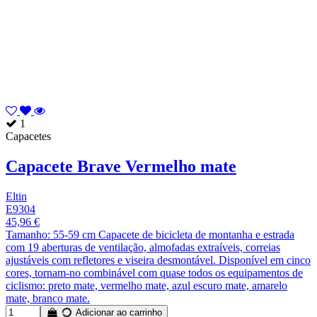
1
Capacetes
Capacete Brave Vermelho mate
Eltin
E9304
45,96 €
Tamanho: 55-59 cm Capacete de bicicleta de montanha e estrada
com 19 aberturas de ventilação, almofadas extraíveis, correias
ajustáveis com refletores e viseira desmontável. Disponível em cinco
cores, tornam-no combinável com quase todos os equipamentos de
ciclismo: preto mate, vermelho mate, azul escuro mate, amarelo
mate, branco mate.
Adicionar ao carrinho