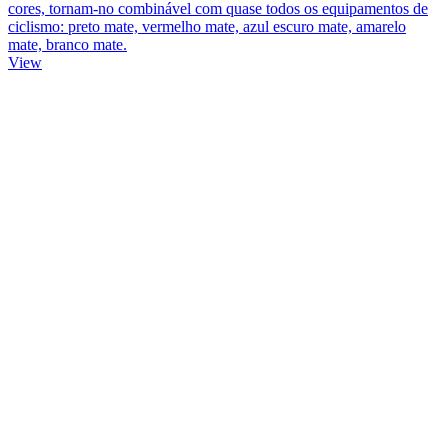
cores, tornam-no combinável com quase todos os equipamentos de
ciclismo: preto mate, vermelho mate, azul escuro mate, amarelo
mate, branco mate.
View