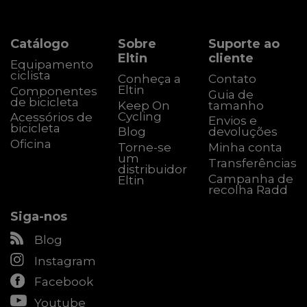
Catálogo
Sobre
Suporte ao
Eltin
cliente
Equipamento
ciclista
Conheça a
Contato
Eltin
Componentes
Guia de
de bicicleta
Keep On
tamanho
Cycling
Acessórios de
Envios e
bicicleta
Blog
devoluções
Oficina
Torne-se
Minha conta
um
Transferências
distribuidor
Campanha de
Eltin
recolha Radd
Siga-nos
Blog
Instagram
Facebook
Youtube