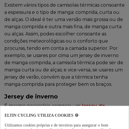
Existem vários tipos de camisolas térmicas consoante
a espessura e o tipo de manga: comprida, curta ou
de alças. O ideal é ter uma versão mais grossa ou de
manga comprida e outra mais fina, de manga curta
ou alças. Assim, podes escolher consoante as
condições meteorológicas ou o conforto que
procuras, tendo em conta a camada superior. Por
exemplo, se usares por cima um jersey de inverno
de manga comprida, a camisola térmica pode ser de
manga curta ou de alças; e vice-versa, se usares um
jersey de verão, convém que a térmica tenha
manga comprida para proteger bem os braços.
Jersey de inverno
É mesmo necessário comprar um
jersey de
inverno
ou será suficiente usar uma camisola
ELTIN CYCLING UTILIZA COOKIES 🍪
térmica e/ou aquecedores de braços com o jersey
Utilizamos cookies próprias e de terceiros para assegurar o bom
de verão?