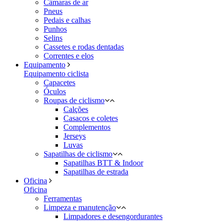
Câmaras de ar
Pneus
Pedais e calhas
Punhos
Selins
Cassetes e rodas dentadas
Correntes e elos
Equipamento
Equipamento ciclista
Capacetes
Óculos
Roupas de ciclismo
Calções
Casacos e coletes
Complementos
Jerseys
Luvas
Sapatilhas de ciclismo
Sapatilhas BTT & Indoor
Sapatilhas de estrada
Oficina
Oficina
Ferramentas
Limpeza e manutenção
Limpadores e desengordurantes