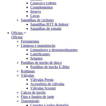
Casacos e coletes
Complementos
Jerseys
Luvas
Sapatilhas de ciclismo
Sapatilhas BTT & Indoor
Sapatilhas de estrada
Oficina
Oficina
Ferramentas
Limpeza e manutenção
Limpadores e desengordurantes
Lubrificantes
Selantes
Pastilhas de travão de disco
Pastilhas de travão E-Bike
Roldanas
Válvulas
Válvulas Presta
Acessórios de válvulas
Válvulas Scooter
Calços de travão
Fitas e fundos de jante
Transmissão
Cassetes e rodas dentadas