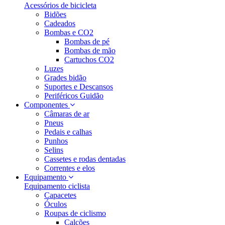
Acessórios de bicicleta
Bidões
Cadeados
Bombas e CO2
Bombas de pé
Bombas de mão
Cartuchos CO2
Luzes
Grades bidão
Suportes e Descansos
Periféricos Guidão
Componentes
Câmaras de ar
Pneus
Pedais e calhas
Punhos
Selins
Cassetes e rodas dentadas
Correntes e elos
Equipamento
Equipamento ciclista
Capacetes
Óculos
Roupas de ciclismo
Calções