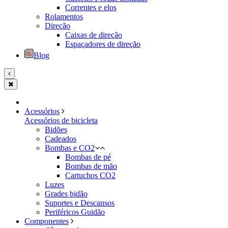
Correntes e elos
Rolamentos
Direção
Caixas de direção
Espaçadores de direção
Blog
Acessórios
Acessórios de bicicleta
Bidões
Cadeados
Bombas e CO2
Bombas de pé
Bombas de mão
Cartuchos CO2
Luzes
Grades bidão
Suportes e Descansos
Periféricos Guidão
Componentes