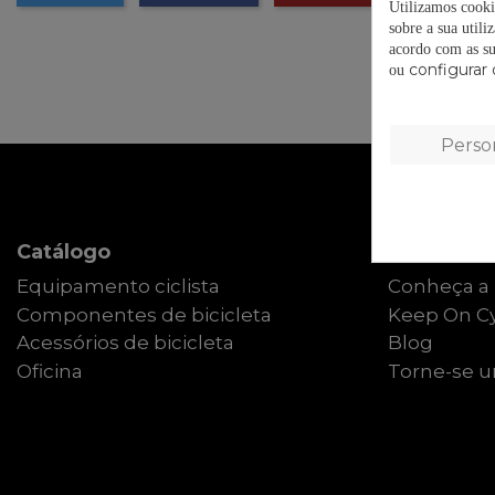
Utilizamos cooki
sobre a sua utili
acordo com as su
configurar 
ou
Perso
Catálogo
Sobre Elti
Equipamento ciclista
Conheça a 
Componentes de bicicleta
Keep On Cy
Acessórios de bicicleta
Blog
Oficina
Torne-se um