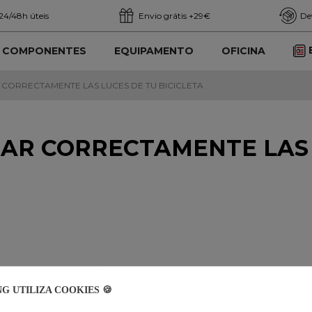
24/48h úteis
Envio grátis +29€
De
COMPONENTES
EQUIPAMENTO
OFICINA
 CORRECTAMENTE LAS LUCES DE TU BICICLETA
ZAR CORRECTAMENTE LAS 
NG UTILIZA COOKIES 🍪