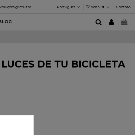
Português
Wishlist (
0
)
voluções gratuitas
Contato
BLOG
LUCES DE TU BICICLETA