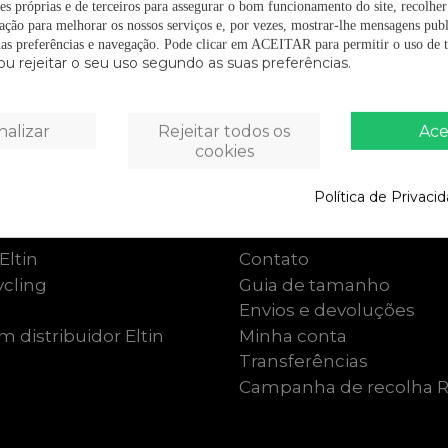
es próprias e de terceiros para assegurar o bom funcionamento do site, recolhe
zação para melhorar os nossos serviços e, por vezes, mostrar-lhe mensagens publ
as preferências e navegação.
Pode clicar em ACEITAR para permitir o uso de t
ou rejeitar o seu uso segundo as suas preferências.
nalizar
Rejeitar todos os
Ace
cookies
Política de Privaci
n
Suporte ao cliente
Eltin
Contato
cling
Guia de tamanho
Envios e devoluções
 distribuidor Eltin
Minha conta
Transferências
Campanha de recolha 