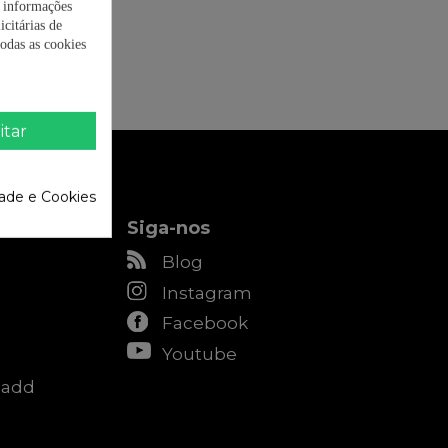
r informações
icitárias de
odas as cookies
itar
dade e Cookies
Siga-nos
Blog
Instagram
Facebook
Youtube
Radd