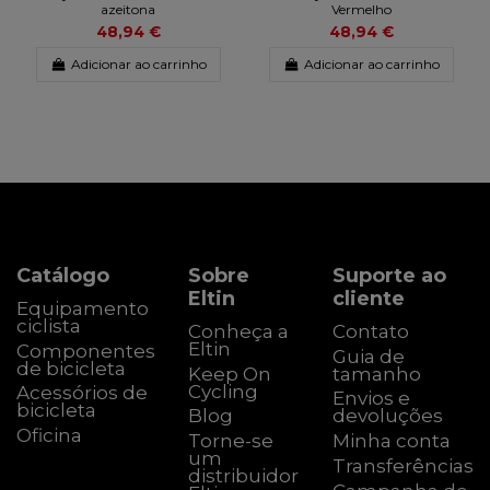
azeitona
Vermelho
48,94 €
48,94 €
Adicionar ao carrinho
Adicionar ao carrinho
Catálogo
Sobre
Suporte ao
Eltin
cliente
Equipamento
ciclista
Conheça a
Contato
Eltin
Componentes
Guia de
de bicicleta
Keep On
tamanho
Cycling
Acessórios de
Envios e
bicicleta
Blog
devoluções
Oficina
Torne-se
Minha conta
um
Transferências
distribuidor