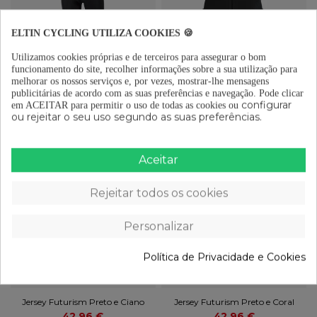
ELTIN CYCLING UTILIZA COOKIES 🍪
Utilizamos cookies próprias e de terceiros para assegurar o bom
Calções Immortal Preto
Jersey de Manga Curta Mulher
funcionamento do site, recolher informações sobre a sua utilização para
Glorious Verde azeitona e
56,95 €
melhorar os nossos serviços e, por vezes, mostrar-lhe mensagens
Branco
publicitárias de acordo com as suas preferências e navegação.
Pode clicar
48,94 €
configurar
em ACEITAR para permitir o uso de todas as cookies ou
ou rejeitar o seu uso segundo as suas preferências.
Adicionar ao carrinho
Adicionar ao carrinho
Aceitar
Rejeitar todos os cookies
Personalizar
Política de Privacidade e Cookies
Últimos tamanhos disponíveis
Jersey Futurism Preto e Ciano
Jersey Futurism Preto e Coral
42,96 €
42,96 €