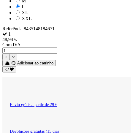
M
L
XL
XXL
Referência
8435148184671
1
48,94 €
Com IVA
Adicionar ao carrinho
Envio grátis a partir de 29 €
Devoluções gratuitas (15 dias)