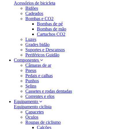
Acessórios de bicicleta
Bidões
Cadeados
Bombas e CO2
Bombas de pé
Bombas de mão
Cartuchos CO2
Luzes
Grades bidão
Suportes e Descansos
Periféricos Guidão
Componentes
Câmaras de ar
Pneus
Pedais e calhas
Punhos
Selins
Cassetes e rodas dentadas
Correntes e elos
Equipamento
Equipamento ciclista
Capacetes
Óculos
Roupas de ciclismo
Calções