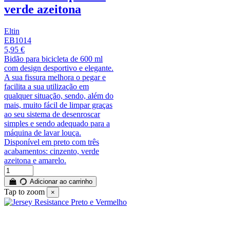
verde azeitona
Eltin
EB1014
5,95 €
Bidão para bicicleta de 600 ml
com design desportivo e elegante.
A sua fissura melhora o pegar e
facilita a sua utilização em
qualquer situação, sendo, além do
mais, muito fácil de limpar graças
ao seu sistema de desenroscar
simples e sendo adequado para a
máquina de lavar louça.
Disponível em preto com três
acabamentos: cinzento, verde
azeitona e amarelo.
Adicionar ao carrinho
Tap to zoom
×