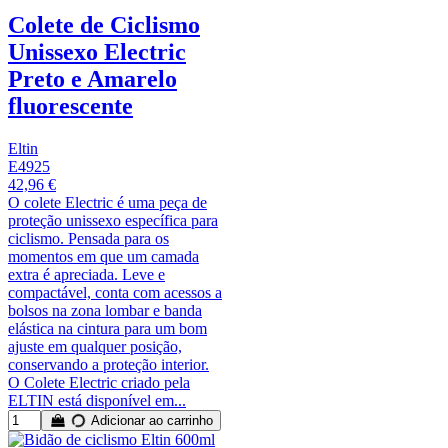
Colete de Ciclismo
Unissexo Electric
Preto e Amarelo
fluorescente
Eltin
E4925
42,96 €
O colete Electric é uma peça de
proteção unissexo específica para
ciclismo. Pensada para os
momentos em que um camada
extra é apreciada. Leve e
compactável, conta com acessos a
bolsos na zona lombar e banda
elástica na cintura para um bom
ajuste em qualquer posição,
conservando a proteção interior.
O Colete Electric criado pela
ELTIN está disponível em...
Adicionar ao carrinho