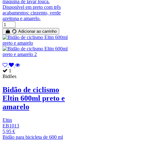
máquina de lavar louça.
Disponível em preto com três
acabamentos: cinzento, verde
azeitona e amarelo.
Adicionar ao carrinho
1
Bidões
Bidão de ciclismo
Eltin 600ml preto e
amarelo
Eltin
EB1013
5,95 €
Bidão para bicicleta de 600 ml