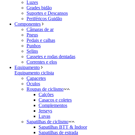
Luzes
Grades bidão
Suportes e Descansos
Periféricos Guidão
Componentes
Câmaras de ar
Pneus
Pedais e calhas
Punhos
Selins
Cassetes e rodas dentadas
Correntes e elos
Equipamento
Equipamento ciclista
Capacetes
Óculos
Roupas de ciclismo
Calções
Casacos e coletes
Complementos
Jerseys
Luvas
Sapatilhas de ciclismo
Sapatilhas BTT & Indoor
Sapatilhas de estrada