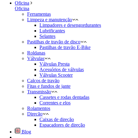
Oficina
Oficina
Ferramentas
Limpeza e manutenção
Limpadores e desengordurantes
Lubrificantes
Selantes
Pastilhas de travão de disco
Pastilhas de travão E-Bike
Roldanas
Válvulas
Válvulas Presta
Acessórios de válvulas
Válvulas Scooter
Calços de travão
Fitas e fundos de jante
Transmissão
Cassetes e rodas dentadas
Correntes e elos
Rolamentos
Direção
Caixas de direção
Espaçadores de direção
Blog