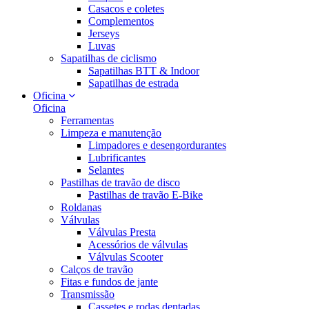
Casacos e coletes
Complementos
Jerseys
Luvas
Sapatilhas de ciclismo
Sapatilhas BTT & Indoor
Sapatilhas de estrada
Oficina
Oficina
Ferramentas
Limpeza e manutenção
Limpadores e desengordurantes
Lubrificantes
Selantes
Pastilhas de travão de disco
Pastilhas de travão E-Bike
Roldanas
Válvulas
Válvulas Presta
Acessórios de válvulas
Válvulas Scooter
Calços de travão
Fitas e fundos de jante
Transmissão
Cassetes e rodas dentadas