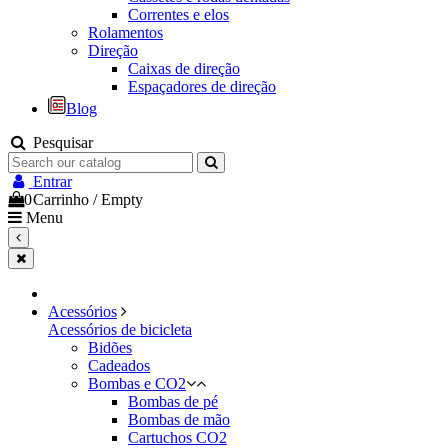
Correntes e elos
Rolamentos
Direção
Caixas de direção
Espaçadores de direção
Blog
Pesquisar
Entrar
0
Carrinho
/
Empty
Menu
Acessórios
Acessórios de bicicleta
Bidões
Cadeados
Bombas e CO2
Bombas de pé
Bombas de mão
Cartuchos CO2