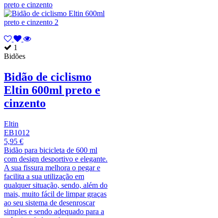
1
Bidões
Bidão de ciclismo
Eltin 600ml preto e
cinzento
Eltin
EB1012
5,95 €
Bidão para bicicleta de 600 ml
com design desportivo e elegante.
A sua fissura melhora o pegar e
facilita a sua utilização em
qualquer situação, sendo, além do
mais, muito fácil de limpar graças
ao seu sistema de desenroscar
simples e sendo adequado para a