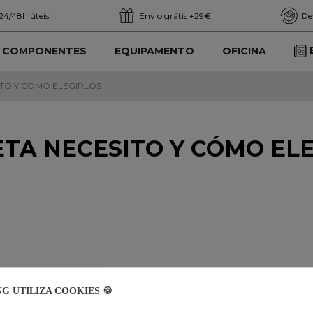
24/48h úteis
Envio grátis +29€
De
COMPONENTES
EQUIPAMENTO
OFICINA
ITO Y CÓMO ELEGIRLOS
ETA NECESITO Y CÓMO EL
NG UTILIZA COOKIES 🍪