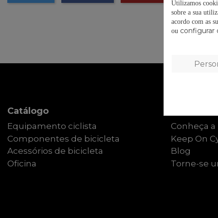
Utilizamos cooki
sobre a sua utili
acordo com as su
configurar 
ou
Perso
Catálogo
Sobre Elti
Equipamento ciclista
Conheça a 
Componentes de bicicleta
Keep On Cy
Acessórios de bicicleta
Blog
Oficina
Torne-se um