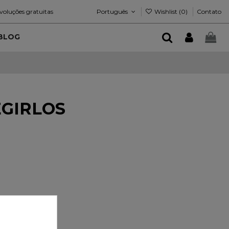
Português
Wishlist (
0
)
voluções gratuitas
Contato
BLOG
EGIRLOS