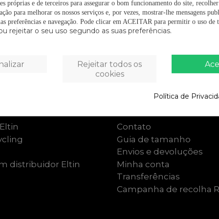
es próprias e de terceiros para assegurar o bom funcionamento do site, recolhe
zação para melhorar os nossos serviços e, por vezes, mostrar-lhe mensagens publ
as preferências e navegação.
Pode clicar em ACEITAR para permitir o uso de t
ou rejeitar o seu uso segundo as suas preferências.
nalizar
Rejeitar todos os
Ace
cookies
Política de Privaci
n
Suporte ao cliente
Eltin
Contato
cling
Guia de tamanho
Envios e devoluções
 distribuidor Eltin
Minha conta
Transferências
Campanha de recolha 