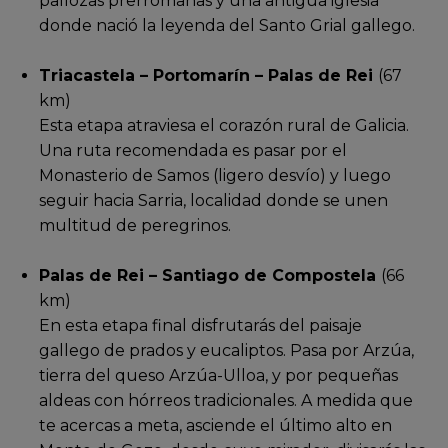
pallozas prerromanas y una antigua iglesia
donde nació la leyenda del Santo Grial gallego.
Triacastela – Portomarín – Palas de Rei
(67
km)
Esta etapa atraviesa el corazón rural de Galicia.
Una ruta recomendada es pasar por el
Monasterio de Samos (ligero desvío) y luego
seguir hacia Sarria, localidad donde se unen
multitud de peregrinos.
Palas de Rei – Santiago de Compostela
(66
km)
En esta etapa final disfrutarás del paisaje
gallego de prados y eucaliptos. Pasa por Arzúa,
tierra del queso Arzúa-Ulloa, y por pequeñas
aldeas con hórreos tradicionales. A medida que
te acercas a meta, asciende el último alto en