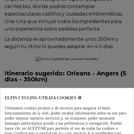
carriles bici, donde podrás contemplar
espectaculares castillos y ciudades emblemáticas.
Una ruta que incluye todos los ingredientes para
una experiencia sobre pedales perfecta.
La distancia es aproximadamente unos 350km y
según tu ritmo lo puedes adaptar en 4-5 días.
Itinerario sugerido: Orleans - Angers (5
días - 350km)
Día 1: Orleans – Blois (60 km):
ELTIN CYCLING UTILIZA COOKIES 🍪
Comienza en la histórica ciudad de
Orleans
,
Utilizamos cookies propias y de terceros para asegurar el buen
famosa por su catedral y por ser la ciudad de
funcionamiento de la web, poder recabar información sobre su uso para
"Juana de Arco". Siguiendo el río Loira, te
poder mejorar nuestros servicios y, en ocasiones, poder mostrarte
mensajes publicitarios acorde a tus preferencias y navegación.
Puedes
adentrarás en paisajes fluviales y pequeños
hacer clic en ACEPTAR para permitir el uso de todas las cookies o
pueblos hasta llegar a
Blois
, una ciudad con un
configurar o rechazar su uso según tus preferencias.
bien