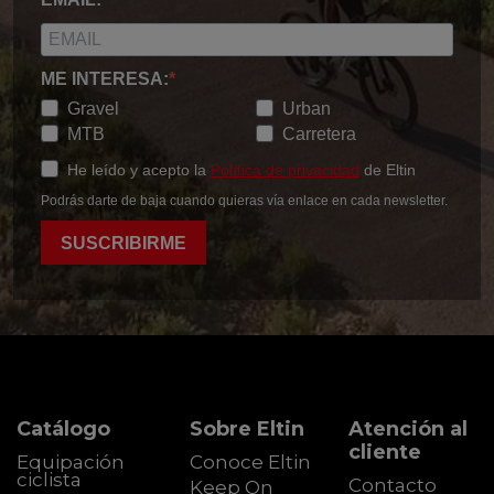
ME INTERESA:
Gravel
Urban
MTB
Carretera
He leído y acepto la
Política de privacidad
de Eltin
Podrás darte de baja cuando quieras vía enlace en cada newsletter.
SUSCRIBIRME
Catálogo
Sobre Eltin
Atención al
cliente
Equipación
Conoce Eltin
ciclista
Contacto
Keep On