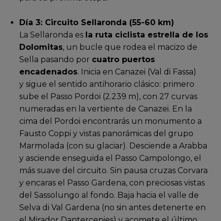
Día 3: Circuito Sellaronda (55-60 km)
La Sellaronda es
la ruta ciclista estrella de los
Dolomitas
, un bucle que rodea el macizo de
Sella pasando por
cuatro puertos
encadenados
.
Inicia en Canazei (Val di Fassa)
y sigue el sentido antihorario clásico: primero
sube el Passo Pordoi (2.239 m), con 27 curvas
numeradas en la vertiente de Canazei. En la
cima del Pordoi encontrarás un monumento a
Fausto Coppi y vistas panorámicas del grupo
Marmolada (con su glaciar). Desciende a Arabba
y asciende enseguida el Passo Campolongo, el
más suave del circuito. Sin pausa cruzas Corvara
y encaras el Passo Gardena, con preciosas vistas
del Sassolungo al fondo. Baja hacia el valle de
Selva di Val Gardena (no sin antes detenerte en
el Mirador Dantercepies) y acomete el último