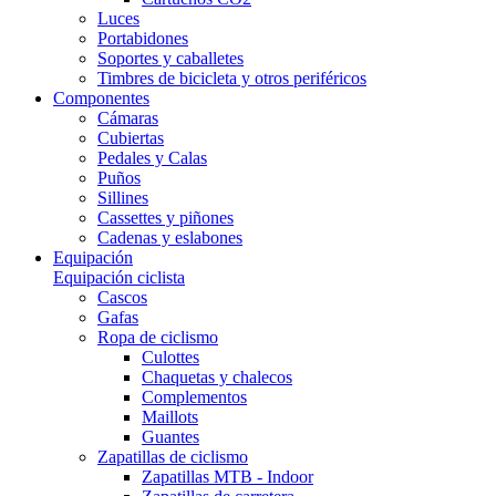
Luces
Portabidones
Soportes y caballetes
Timbres de bicicleta y otros periféricos
Componentes
Cámaras
Cubiertas
Pedales y Calas
Puños
Sillines
Cassettes y piñones
Cadenas y eslabones
Equipación
Equipación ciclista
Cascos
Gafas
Ropa de ciclismo
Culottes
Chaquetas y chalecos
Complementos
Maillots
Guantes
Zapatillas de ciclismo
Zapatillas MTB - Indoor