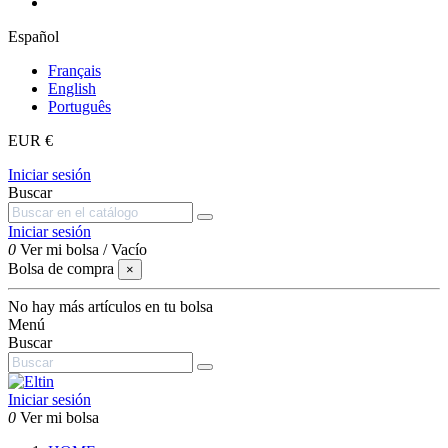
Español
Français
English
Português
EUR €
Iniciar sesión
Buscar
Iniciar sesión
0
Ver mi bolsa
/
Vacío
Bolsa de compra
×
No hay más artículos en tu bolsa
Menú
Buscar
Iniciar sesión
0
Ver mi bolsa