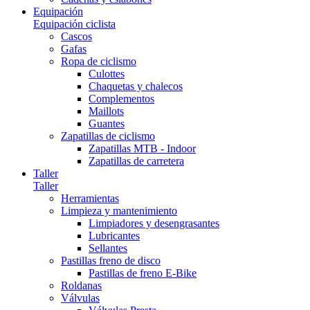
Equipación
Equipación ciclista
Cascos
Gafas
Ropa de ciclismo
Culottes
Chaquetas y chalecos
Complementos
Maillots
Guantes
Zapatillas de ciclismo
Zapatillas MTB - Indoor
Zapatillas de carretera
Taller
Taller
Herramientas
Limpieza y mantenimiento
Limpiadores y desengrasantes
Lubricantes
Sellantes
Pastillas freno de disco
Pastillas de freno E-Bike
Roldanas
Válvulas