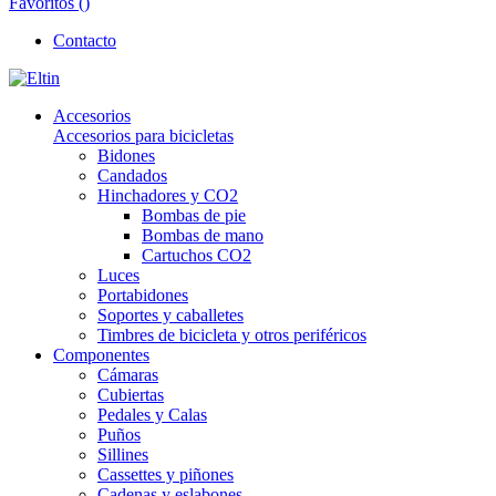
Favoritos (
)
Contacto
Accesorios
Accesorios para bicicletas
Bidones
Candados
Hinchadores y CO2
Bombas de pie
Bombas de mano
Cartuchos CO2
Luces
Portabidones
Soportes y caballetes
Timbres de bicicleta y otros periféricos
Componentes
Cámaras
Cubiertas
Pedales y Calas
Puños
Sillines
Cassettes y piñones
Cadenas y eslabones