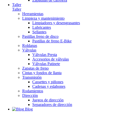
Zapatillas de carretera
Taller
Taller
Herramientas
Limpieza y mantenimiento
Limpiadores y desengrasantes
Lubricantes
Sellantes
Pastillas freno de disco
Pastillas de freno E-Bike
Roldanas
Válvulas
Válvulas Presta
Accesorios de válvulas
Válvulas Patinete
Zapatas de freno
Cintas y fondos de llanta
Transmisión
Cassettes y piñones
Cadenas y eslabones
Rodamientos
Dirección
Juegos de dirección
Separadores de dirección
Blog