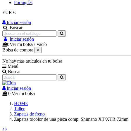
Português
EUR €
Iniciar sesión
Buscar
Iniciar sesión
0
Ver mi bolsa
/
Vacío
Bolsa de compra
×
No hay más artículos en tu bolsa
Menú
Buscar
Iniciar sesión
0
Ver mi bolsa
HOME
Taller
Zapatas de freno
Zapatas tricolor de una pieza comp. Shimano XT/XTR 72mm