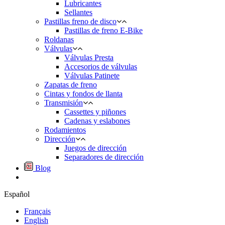
Lubricantes
Sellantes
Pastillas freno de disco
Pastillas de freno E-Bike
Roldanas
Válvulas
Válvulas Presta
Accesorios de válvulas
Válvulas Patinete
Zapatas de freno
Cintas y fondos de llanta
Transmisión
Cassettes y piñones
Cadenas y eslabones
Rodamientos
Dirección
Juegos de dirección
Separadores de dirección
Blog
Español
Français
English