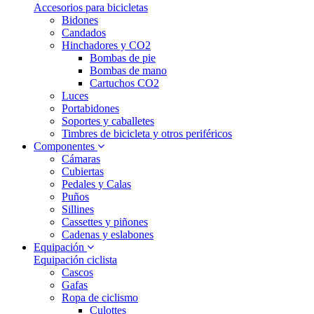
Accesorios para bicicletas
Bidones
Candados
Hinchadores y CO2
Bombas de pie
Bombas de mano
Cartuchos CO2
Luces
Portabidones
Soportes y caballetes
Timbres de bicicleta y otros periféricos
Componentes
Cámaras
Cubiertas
Pedales y Calas
Puños
Sillines
Cassettes y piñones
Cadenas y eslabones
Equipación
Equipación ciclista
Cascos
Gafas
Ropa de ciclismo
Culottes