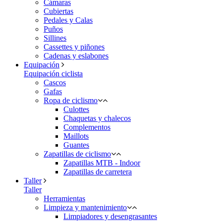
Cámaras
Cubiertas
Pedales y Calas
Puños
Sillines
Cassettes y piñones
Cadenas y eslabones
Equipación
Equipación ciclista
Cascos
Gafas
Ropa de ciclismo
Culottes
Chaquetas y chalecos
Complementos
Maillots
Guantes
Zapatillas de ciclismo
Zapatillas MTB - Indoor
Zapatillas de carretera
Taller
Taller
Herramientas
Limpieza y mantenimiento
Limpiadores y desengrasantes