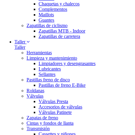
Chaquetas y chalecos
Complementos
Maillots
Guantes
Zapatillas de ciclismo
Zapatillas MTB - Indoor
Zapatillas de carretera
Taller
Taller
Herramientas
Limpieza y mantenimiento
Limpiadores y desengrasantes
Lubricantes
Sellantes
Pastillas freno de disco
Pastillas de freno E-Bike
Roldanas
Válvulas
Válvulas Presta
Accesorios de válvulas
Válvulas Patinete
Zapatas de freno
Cintas y fondos de llanta
Transmisión
Cassettes y piñones