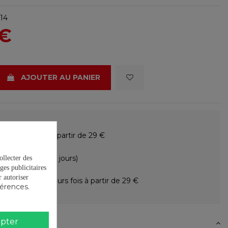
14
 €
AJOUTER AU PANIER
raison gratuite à partir de 29 €
ours gratuits (15 jours)
ollecter des
ges publicitaires
autoriser
ement en plusieurs fois à partir de 29 €
férences.
pter
N