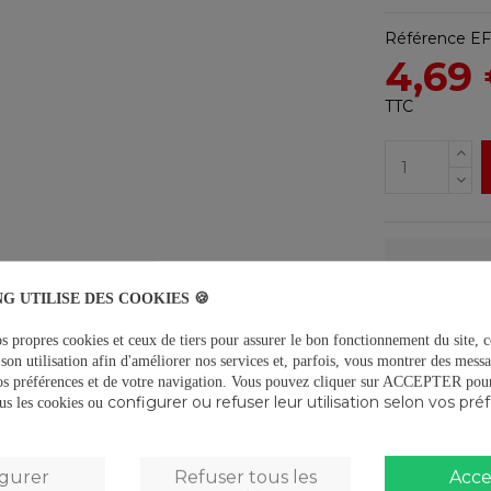
Référence
EF
4,69
TTC
Liv
G UTILISE DES COOKIES 🍪
Ret
s propres cookies et ceux de tiers pour assurer le bon fonctionnement du site, c
son utilisation afin d'améliorer nos services et, parfois, vous montrer des messa
os préférences et de votre navigation.
Vous pouvez cliquer sur ACCEPTER pour 
Pai
configurer ou refuser leur utilisation selon vos pré
tous les cookies ou
igurer
Refuser tous les
Acce
DESCRIPTIO