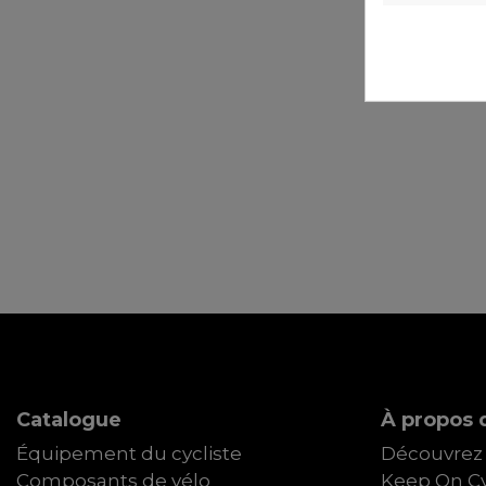
Catalogue
À propos d
Équipement du cycliste
Découvrez 
Composants de vélo
Keep On Cy