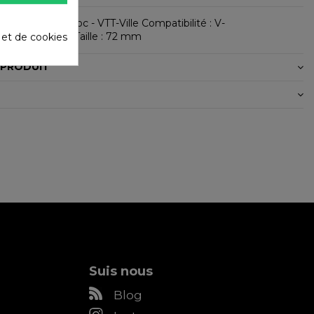
V-Brake monobloc - VTT-Ville Compatibilité : V-
ion : Tricolore Taille : 72 mm
é et de cookies
 PRODUIT
Suis nous
Blog