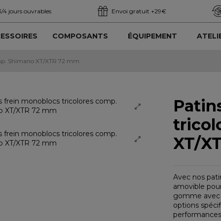
3/4 jours ouvrables
Envoi gratuit +29€
ESSOIRES
COMPOSANTS
ÉQUIPEMENT
ATELI
comp. Shimano XT/XTR 72 mm
Patin
trico
XT/X
Avec nos pati
amovible pour
gomme avec s
options spéci
performances e