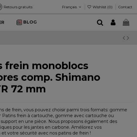
Français
Wishlist (
0
)
Retours gratuits
Contact
BLOG
ER
s frein monoblocs
lores comp. Shimano
TR 72 mm
ns de frein, vous pouvez choisir parmi trois formats: gomme
 Patins frein à cartouche, gomme avec cartouche ou
upport en une pièce. Nous proposons également des
fiques pour les jantes en carbone. Améliorez vos
t votre sécurité avec nos patins de frein !