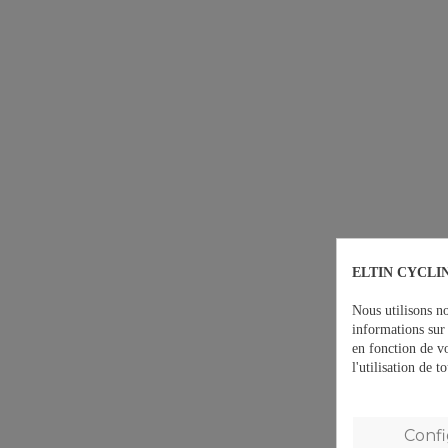
ELTIN CYCLIN
Nous utilisons no
informations sur 
en fonction de v
l'utilisation de 
Conf