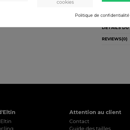
cookies
Type : Patins 
BrakeComposit
Politique de confidentialit
DÉTAILS DU
REVIEWS
(0)
'Eltin
Attention au client
Eltin
Contact
cling
Guide des tailles