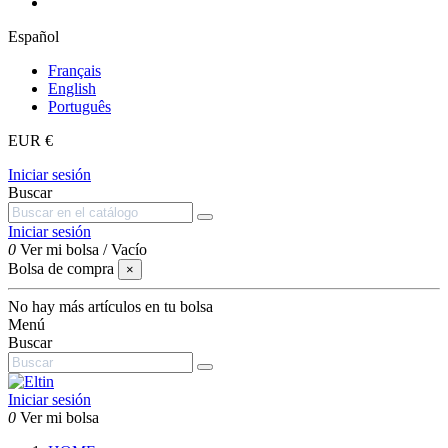
Español
Français
English
Português
EUR €
Iniciar sesión
Buscar
Iniciar sesión
0
Ver mi bolsa
/
Vacío
Bolsa de compra
×
No hay más artículos en tu bolsa
Menú
Buscar
Iniciar sesión
0
Ver mi bolsa