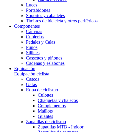
Luces
Portabidones
Soportes y caballetes
Timbres de bicicleta y otros periféricos
Componentes
Cámaras
Cubiertas
Pedales y Calas
Puños
Sillines
Cassettes y piñones
Cadenas y eslabones
Equipación
Equipación ciclista
Cascos
Gafas
Ropa de ciclismo
Culottes
Chaquetas y chalecos
Complementos
Maillots
Guantes
Zapatillas de ciclismo
Zapatillas MTB - Indoor