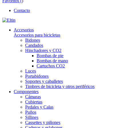
Favoritos (
)
Contacto
Accesorios
Accesorios para bicicletas
Bidones
Candados
Hinchadores y CO2
Bombas de pie
Bombas de mano
Cartuchos CO2
Luces
Portabidones
Soportes y caballetes
Timbres de bicicleta y otros periféricos
Componentes
Cámaras
Cubiertas
Pedales y Calas
Puños
Sillines
Cassettes y piñones
Cadenas y eslabones