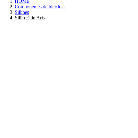
HOME
Componentes de bicicleta
Sillines
Sillín Eltin Aris