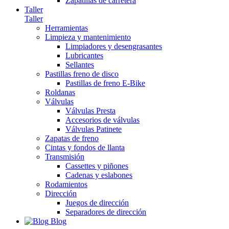
Zapatillas de carretera
Taller
Taller
Herramientas
Limpieza y mantenimiento
Limpiadores y desengrasantes
Lubricantes
Sellantes
Pastillas freno de disco
Pastillas de freno E-Bike
Roldanas
Válvulas
Válvulas Presta
Accesorios de válvulas
Válvulas Patinete
Zapatas de freno
Cintas y fondos de llanta
Transmisión
Cassettes y piñones
Cadenas y eslabones
Rodamientos
Dirección
Juegos de dirección
Separadores de dirección
Blog