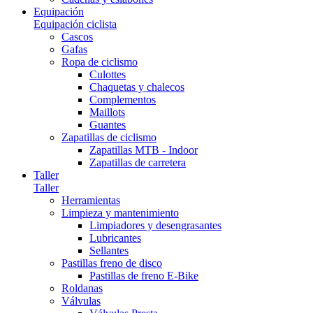
Equipación
Equipación ciclista
Cascos
Gafas
Ropa de ciclismo
Culottes
Chaquetas y chalecos
Complementos
Maillots
Guantes
Zapatillas de ciclismo
Zapatillas MTB - Indoor
Zapatillas de carretera
Taller
Taller
Herramientas
Limpieza y mantenimiento
Limpiadores y desengrasantes
Lubricantes
Sellantes
Pastillas freno de disco
Pastillas de freno E-Bike
Roldanas
Válvulas