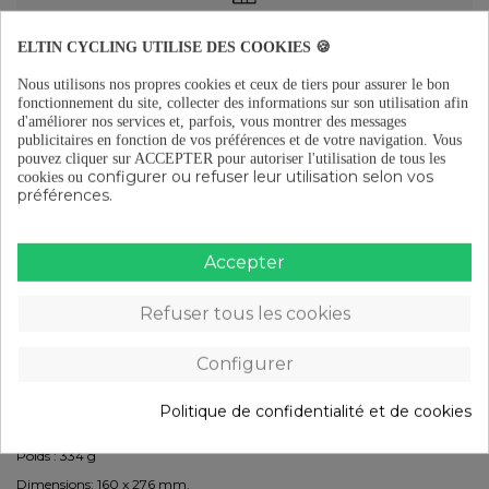
Livraison gratuite à partir de 29 €
ELTIN CYCLING UTILISE DES COOKIES 🍪
Nous utilisons nos propres cookies et ceux de tiers pour assurer le bon
fonctionnement du site, collecter des informations sur son utilisation afin
Retours gratuits (15 jours)
d'améliorer nos services et, parfois, vous montrer des messages
publicitaires en fonction de vos préférences et de votre navigation.
Vous
pouvez cliquer sur ACCEPTER pour autoriser l'utilisation de tous les
configurer ou refuser leur utilisation selon vos
cookies ou
préférences.
Paiement en plusieurs fois à partir de 29 €
Accepter
DESCRIPTION
Refuser tous les cookies
Matière
Viscoélastique
Configurer
Rail à échelle en aluminium
Caractéristiques:
Politique de confidentialité et de cookies
Smooth (technologie viscoélastique)
Poids : 334 g
Dimensions: 160 x 276 mm.