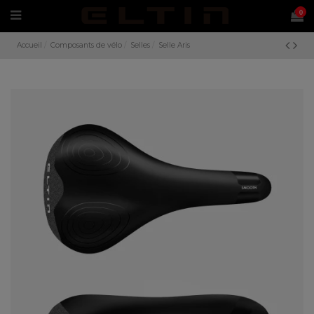
0
Accueil
Composants de vélo
Selles
Selle Aris