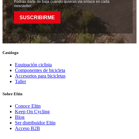
Podrás darte de baja cuando quieras vía enlace en cada
newsletter.
SUSCRIBIRME
Catálogo
Equipación ciclista
Componentes de bicicleta
Accesorios para bicicletas
Taller
Sobre Eltin
Conoce Eltin
Keep On Cycling
Blog
Ser distribuidor Eltin
Acceso B2B