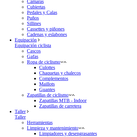
Cámaras
Cubiertas
Pedales y Calas
Puños
Sillines
Cassettes y piñones
Cadenas y eslabones
Equipación
Equipación ciclista
Cascos
Gafas
Ropa de ciclismo
Culottes
Chaquetas y chalecos
Complementos
Maillots
Guantes
Zapatillas de ciclismo
Zapatillas MTB - Indoor
Zapatillas de carretera
Taller
Taller
Herramientas
Limpieza y mantenimiento
Limpiadores y desengrasantes