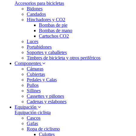
Accesorios para bicicletas
Bidones
Candados
Hinchadores y CO2
Bombas de pie
Bombas de mano
Cartuchos CO2
Luces
Portabidones
Soportes y caballetes
Timbres de bicicleta y otros periféricos
Componentes
Cámaras
Cubiertas
Pedales y Calas
Puños
Sillines
Cassettes y piñones
Cadenas y eslabones
Equipación
Equipación ciclista
Cascos
Gafas
Ropa de ciclismo
Culottes