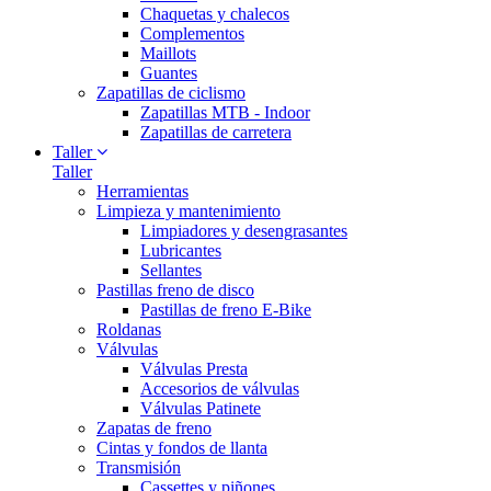
Chaquetas y chalecos
Complementos
Maillots
Guantes
Zapatillas de ciclismo
Zapatillas MTB - Indoor
Zapatillas de carretera
Taller
Taller
Herramientas
Limpieza y mantenimiento
Limpiadores y desengrasantes
Lubricantes
Sellantes
Pastillas freno de disco
Pastillas de freno E-Bike
Roldanas
Válvulas
Válvulas Presta
Accesorios de válvulas
Válvulas Patinete
Zapatas de freno
Cintas y fondos de llanta
Transmisión
Cassettes y piñones