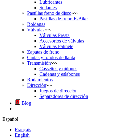
Lubricantes
Sellantes
Pastillas freno de disco
Pastillas de freno E-Bike
Roldanas
Válvulas
Válvulas Presta
Accesorios de válvulas
Válvulas Patinete
Zapatas de freno
Cintas y fondos de llanta
Transmisión
Cassettes y piñones
Cadenas y eslabones
Rodamientos
Dirección
Juegos de dirección
Separadores de dirección
Blog
Español
Français
English