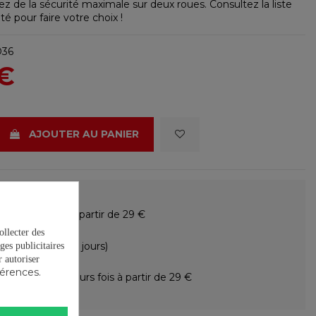
ez de la sécurité maximale sur deux roues. Consultez la liste
té pour faire votre choix !
36
 €
AJOUTER AU PANIER
raison gratuite à partir de 29 €
ollecter des
ours gratuits (15 jours)
ges publicitaires
autoriser
férences.
ement en plusieurs fois à partir de 29 €