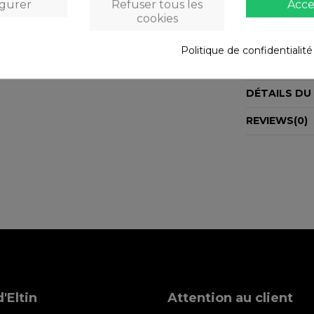
igurer
Refuser tous les
Acce
cookies
DESCRIPTIO
Compatible av
Politique de confidentialit
mpH-3
DÉTAILS DU
REVIEWS
(0)
'Eltin
Attention au client