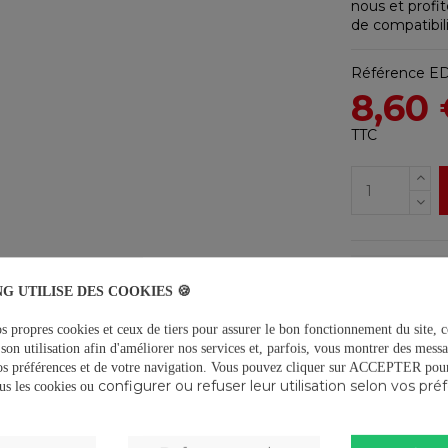
nous et profit
de compatibili
Référence
ED
8,60
TTC
G UTILISE DES COOKIES 🍪
Liv
s propres cookies et ceux de tiers pour assurer le bon fonctionnement du site, c
Ret
son utilisation afin d'améliorer nos services et, parfois, vous montrer des messa
os préférences et de votre navigation.
Vous pouvez cliquer sur ACCEPTER pour 
configurer ou refuser leur utilisation selon vos pré
tous les cookies ou
Pai