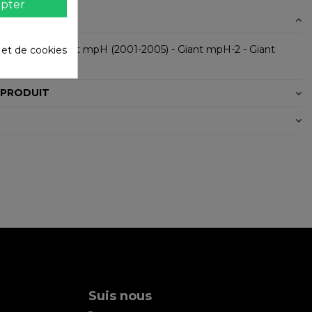
pter
N
ec Giant: - Giant mpH (2001-2005) - Giant mpH-2 - Giant
é et de cookies
 PRODUIT
Suis nous