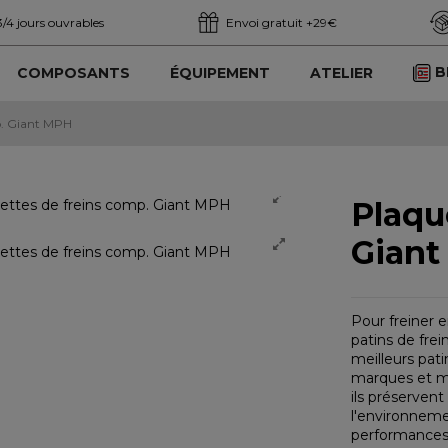
3/4 jours ouvrables
Envoi gratuit +29€
B
COMPOSANTS
ÉQUIPEMENT
ATELIER
p. Giant MPH
Plaqu
Gian
Pour freiner 
patins de frei
meilleurs pati
marques et mod
ils préservent
l'environnemen
performances.