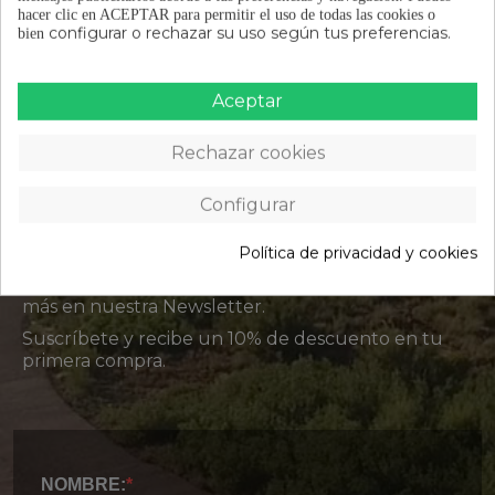
hacer clic en ACEPTAR para permitir el uso de todas las cookies o
configurar o rechazar su uso según tus preferencias.
bien
Aceptar
ÚNETE A LA
Rechazar cookies
COMUNIDAD
Configurar
KEEP ON CYCLING
Política de privacidad y cookies
Novedades, consejos, guías de compra y mucho
más en nuestra Newsletter.
Suscríbete y recibe un 10% de descuento en tu
primera compra.
NOMBRE: