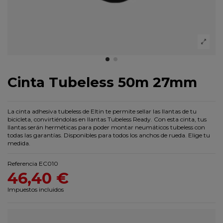
Cinta Tubeless 50m 27mm
La cinta adhesiva tubeless de Eltin te permite sellar las llantas de tu
bicicleta, convirtiéndolas en llantas Tubeless Ready. Con esta cinta, tus
llantas serán herméticas para poder montar neumáticos tubeless con
todas las garantías. Disponibles para todos los anchos de rueda. Elige tu
medida.
Referencia
EC010
46,40 €
Impuestos incluidos