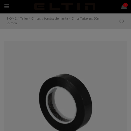
0
HOME
Taller
Cintas y fondos de llanta
Cinta Tubeless 50m
27mm