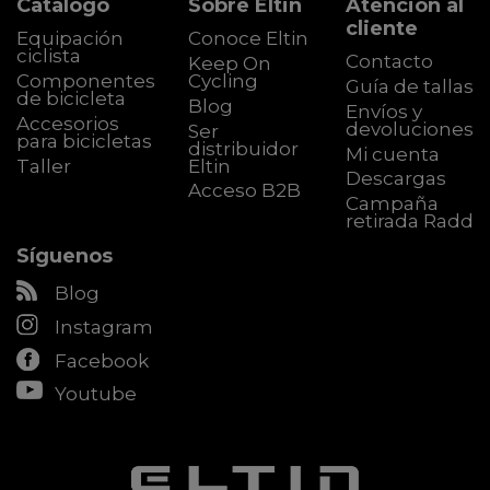
Catálogo
Sobre Eltin
Atención al
cliente
Equipación
Conoce Eltin
ciclista
Contacto
Keep On
Componentes
Cycling
Guía de tallas
de bicicleta
Blog
Envíos y
Accesorios
devoluciones
Ser
para bicicletas
distribuidor
Mi cuenta
Taller
Eltin
Descargas
Acceso B2B
Campaña
retirada Radd
Síguenos
Blog
Instagram
Facebook
Youtube