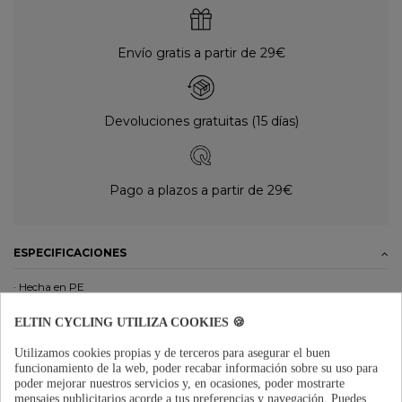
Envío gratis a partir de 29€
Devoluciones gratuitas (15 días)
Pago a plazos a partir de 29€
ESPECIFICACIONES
· Hecha en PE
· Grosor : 0,12 mm
· Rollo de 50m - 27mm de ancho
ELTIN CYCLING UTILIZA COOKIES 🍪
DETALLES DEL PRODUCTO
Utilizamos cookies propias y de terceros para asegurar el buen
funcionamiento de la web, poder recabar información sobre su uso para
OPINIONES
(0)
poder mejorar nuestros servicios y, en ocasiones, poder mostrarte
mensajes publicitarios acorde a tus preferencias y navegación.
Puedes