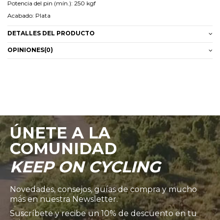
Potencia del pin (mín.): 250 kgf
Acabado: Plata
DETALLES DEL PRODUCTO
OPINIONES
(0)
ÚNETE A LA
COMUNIDAD
KEEP ON CYCLING
Novedades, consejos, guías de compra y mucho
más en nuestra Newsletter.
Suscríbete y recibe un 10% de descuento en tu