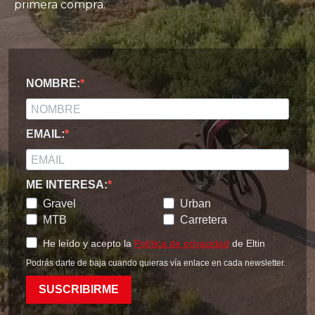
primera compra.
NOMBRE:
EMAIL:
ME INTERESA:
Gravel
Urban
MTB
Carretera
He leído y acepto la
Política de privacidad
de Eltin
Podrás darte de baja cuando quieras vía enlace en cada newsletter.
SUSCRIBIRME