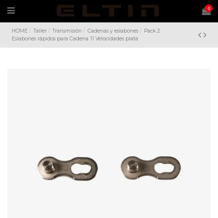
0
HOME
Taller
Transmisión
Cadenas y eslabones
Pack 2
Eslabones rápidos para Cadena 11 Velocidades plata