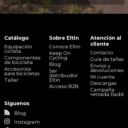
Catálogo
Sobre Eltin
Atención al
cliente
Equipación
Conoce Eltin
ciclista
Contacto
Keep On
Componentes
Cycling
Guía de tallas
de bicicleta
Blog
Envíos y
Accesorios
devoluciones
Ser
para bicicletas
distribuidor
Mi cuenta
Taller
Eltin
Descargas
Acceso B2B
Campaña
retirada Radd
Síguenos
Blog
Instagram