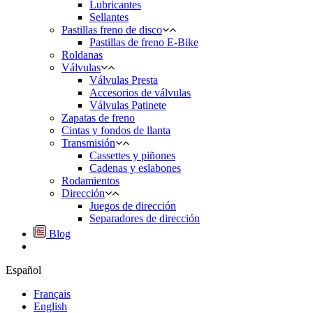
Lubricantes
Sellantes
Pastillas freno de disco
Pastillas de freno E-Bike
Roldanas
Válvulas
Válvulas Presta
Accesorios de válvulas
Válvulas Patinete
Zapatas de freno
Cintas y fondos de llanta
Transmisión
Cassettes y piñones
Cadenas y eslabones
Rodamientos
Dirección
Juegos de dirección
Separadores de dirección
Blog
Español
Français
English