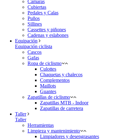
Cámaras
Cubiertas
Pedales y Calas
Puños
Sillines
Cassettes y piñones
Cadenas y eslabones
Equipación
Equipación ciclista
Cascos
Gafas
Ropa de ciclismo
Culottes
Chaquetas y chalecos
Complementos
Maillots
Guantes
Zapatillas de ciclismo
Zapatillas MTB - Indoor
Zapatillas de carretera
Taller
Taller
Herramientas
Limpieza y mantenimiento
Limpiadores y desengrasantes