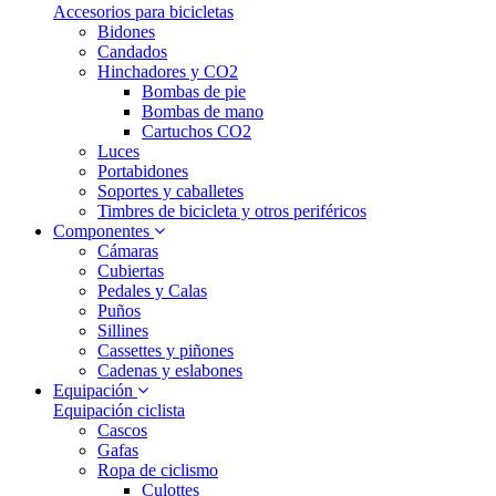
Accesorios para bicicletas
Bidones
Candados
Hinchadores y CO2
Bombas de pie
Bombas de mano
Cartuchos CO2
Luces
Portabidones
Soportes y caballetes
Timbres de bicicleta y otros periféricos
Componentes
Cámaras
Cubiertas
Pedales y Calas
Puños
Sillines
Cassettes y piñones
Cadenas y eslabones
Equipación
Equipación ciclista
Cascos
Gafas
Ropa de ciclismo
Culottes