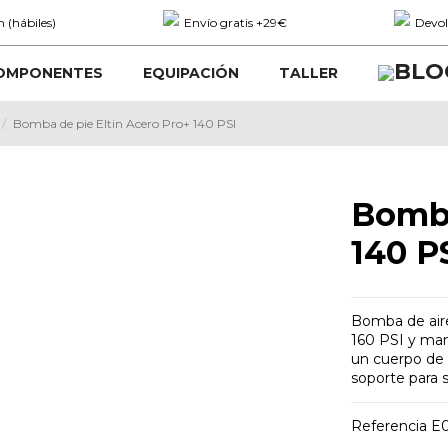
 (hábiles)
Envío gratis +29€
Devol
OMPONENTES
EQUIPACIÓN
TALLER
Bomba de pie Eltin Acero Pro+ 140 PSI
Bomba
140 P
Bomba de aire
160 PSI y man
un cuerpo de 
soporte para s
Referencia
E