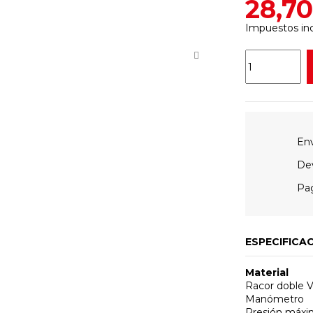
28,7
Impuestos inc
Env
Dev
Pag
ESPECIFICA
Material
Racor doble Vá
Manómetro
Presión máxi