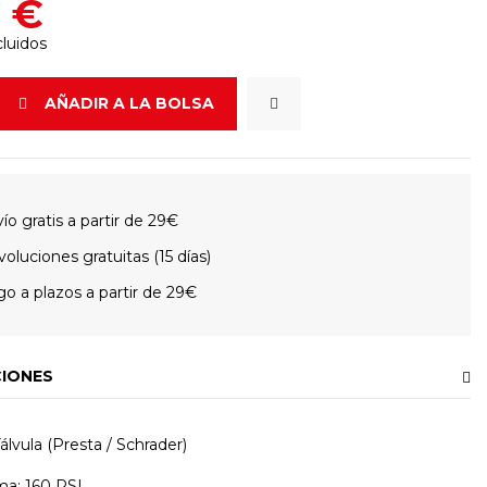
0 €
luidos
AÑADIR A LA BOLSA
ío gratis a partir de 29€
oluciones gratuitas (15 días)
o a plazos a partir de 29€
CIONES
lvula (Presta / Schrader)
ma: 160 PSI