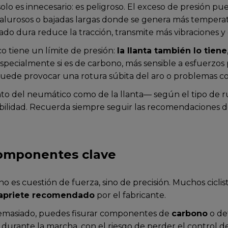
olo es innecesario: es peligroso. El exceso de presión 
s calurosos o bajadas largas donde se genera más tempe
ado dura reduce la tracción, transmite más vibraciones y
 tiene un límite de presión:
la llanta también lo tiene
especialmente si es de carbono, más sensible a esfuerzos
 puede provocar una rotura súbita del aro o problemas con
 del neumático como de la llanta— según el tipo de rueda
bilidad. Recuerda siempre seguir las recomendaciones de
componentes clave
no es cuestión de fuerza, sino de precisión. Muchos ciclistas
 apriete recomendado
por el fabricante.
 demasiado, puedes fisurar componentes de
carbono
o de
urante la marcha, con el riesgo de perder el control de l