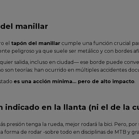
 del manillar
ro el
tapón del manillar
cumple una función crucial pa
nte peligroso ya que suele ser metálico y con bordes afi
quier salida, incluso en ciudad— ese borde puede conve
o son teorías: han ocurrido en múltiples accidentes do
ustado
es una acción mínima… pero de alto impacto
.
 indicado en la llanta (ni el de la c
presión tenga la rueda, mejor rodará la bici. Pero, por 
a forma de rodar -sobre todo en disciplinas de MTB y gra