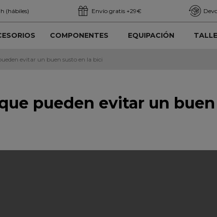
h (hábiles)
Envío gratis +29€
Devo
CESORIOS
COMPONENTES
EQUIPACIÓN
TALL
pueden evitar un buen susto en la bici
 que pueden evitar un buen 