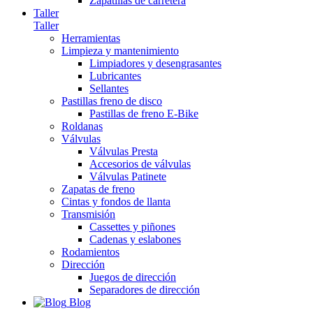
Zapatillas de carretera
Taller
Taller
Herramientas
Limpieza y mantenimiento
Limpiadores y desengrasantes
Lubricantes
Sellantes
Pastillas freno de disco
Pastillas de freno E-Bike
Roldanas
Válvulas
Válvulas Presta
Accesorios de válvulas
Válvulas Patinete
Zapatas de freno
Cintas y fondos de llanta
Transmisión
Cassettes y piñones
Cadenas y eslabones
Rodamientos
Dirección
Juegos de dirección
Separadores de dirección
Blog