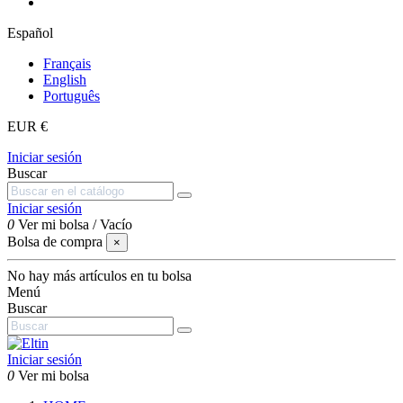
Español
Français
English
Português
EUR €
Iniciar sesión
Buscar
Iniciar sesión
0
Ver mi bolsa
/
Vacío
Bolsa de compra
×
No hay más artículos en tu bolsa
Menú
Buscar
Iniciar sesión
0
Ver mi bolsa