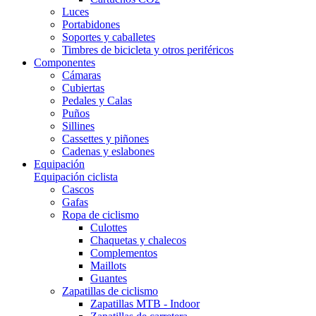
Luces
Portabidones
Soportes y caballetes
Timbres de bicicleta y otros periféricos
Componentes
Cámaras
Cubiertas
Pedales y Calas
Puños
Sillines
Cassettes y piñones
Cadenas y eslabones
Equipación
Equipación ciclista
Cascos
Gafas
Ropa de ciclismo
Culottes
Chaquetas y chalecos
Complementos
Maillots
Guantes
Zapatillas de ciclismo
Zapatillas MTB - Indoor