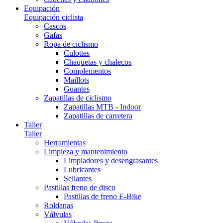
Equipación
Equipación ciclista
Cascos
Gafas
Ropa de ciclismo
Culottes
Chaquetas y chalecos
Complementos
Maillots
Guantes
Zapatillas de ciclismo
Zapatillas MTB - Indoor
Zapatillas de carretera
Taller
Taller
Herramientas
Limpieza y mantenimiento
Limpiadores y desengrasantes
Lubricantes
Sellantes
Pastillas freno de disco
Pastillas de freno E-Bike
Roldanas
Válvulas