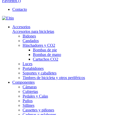
Favoritos (
)
Contacto
Accesorios
Accesorios para bicicletas
Bidones
Candados
Hinchadores y CO2
Bombas de pie
Bombas de mano
Cartuchos CO2
Luces
Portabidones
Soportes y caballetes
Timbres de bicicleta y otros periféricos
Componentes
Cámaras
Cubiertas
Pedales y Calas
Puños
Sillines
Cassettes y piñones
Cadenas y eslabones