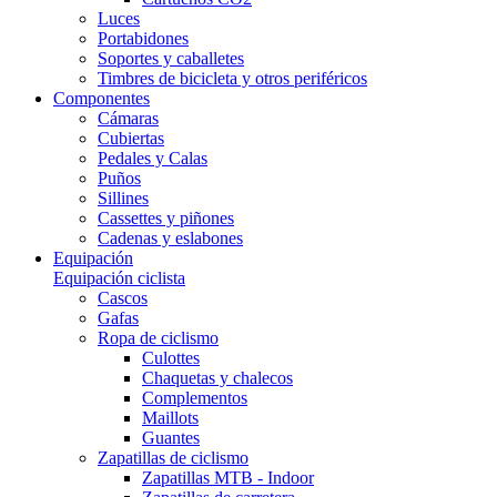
Luces
Portabidones
Soportes y caballetes
Timbres de bicicleta y otros periféricos
Componentes
Cámaras
Cubiertas
Pedales y Calas
Puños
Sillines
Cassettes y piñones
Cadenas y eslabones
Equipación
Equipación ciclista
Cascos
Gafas
Ropa de ciclismo
Culottes
Chaquetas y chalecos
Complementos
Maillots
Guantes
Zapatillas de ciclismo
Zapatillas MTB - Indoor