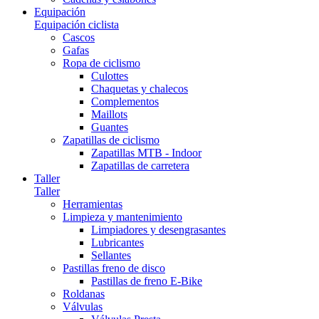
Equipación
Equipación ciclista
Cascos
Gafas
Ropa de ciclismo
Culottes
Chaquetas y chalecos
Complementos
Maillots
Guantes
Zapatillas de ciclismo
Zapatillas MTB - Indoor
Zapatillas de carretera
Taller
Taller
Herramientas
Limpieza y mantenimiento
Limpiadores y desengrasantes
Lubricantes
Sellantes
Pastillas freno de disco
Pastillas de freno E-Bike
Roldanas
Válvulas