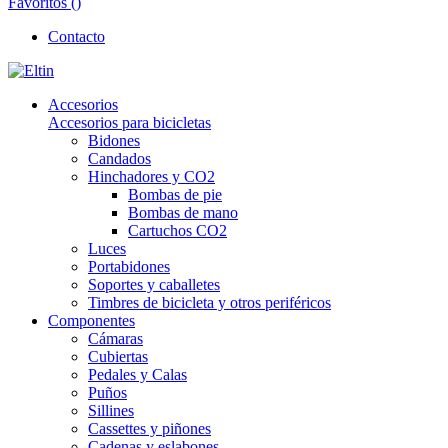
Favoritos (
)
Contacto
Accesorios
Accesorios para bicicletas
Bidones
Candados
Hinchadores y CO2
Bombas de pie
Bombas de mano
Cartuchos CO2
Luces
Portabidones
Soportes y caballetes
Timbres de bicicleta y otros periféricos
Componentes
Cámaras
Cubiertas
Pedales y Calas
Puños
Sillines
Cassettes y piñones
Cadenas y eslabones