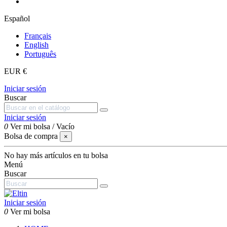
Español
Français
English
Português
EUR €
Iniciar sesión
Buscar
Iniciar sesión
0
Ver mi bolsa
/
Vacío
Bolsa de compra
×
No hay más artículos en tu bolsa
Menú
Buscar
Iniciar sesión
0
Ver mi bolsa