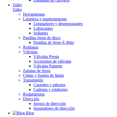
Zapatillas de carretera
Taller
Taller
Herramientas
Limpieza y mantenimiento
Limpiadores y desengrasantes
Lubricantes
Sellantes
Pastillas freno de disco
Pastillas de freno E-Bike
Roldanas
Válvulas
Válvulas Presta
Accesorios de válvulas
Válvulas Patinete
Zapatas de freno
Cintas y fondos de llanta
Transmisión
Cassettes y piñones
Cadenas y eslabones
Rodamientos
Dirección
Juegos de dirección
Separadores de dirección
Blog