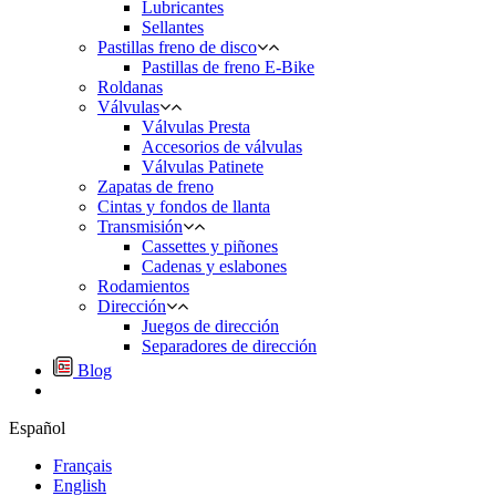
Lubricantes
Sellantes
Pastillas freno de disco
Pastillas de freno E-Bike
Roldanas
Válvulas
Válvulas Presta
Accesorios de válvulas
Válvulas Patinete
Zapatas de freno
Cintas y fondos de llanta
Transmisión
Cassettes y piñones
Cadenas y eslabones
Rodamientos
Dirección
Juegos de dirección
Separadores de dirección
Blog
Español
Français
English