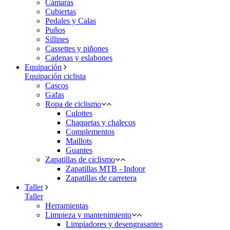
Cámaras
Cubiertas
Pedales y Calas
Puños
Sillines
Cassettes y piñones
Cadenas y eslabones
Equipación
Equipación ciclista
Cascos
Gafas
Ropa de ciclismo
Culottes
Chaquetas y chalecos
Complementos
Maillots
Guantes
Zapatillas de ciclismo
Zapatillas MTB - Indoor
Zapatillas de carretera
Taller
Taller
Herramientas
Limpieza y mantenimiento
Limpiadores y desengrasantes