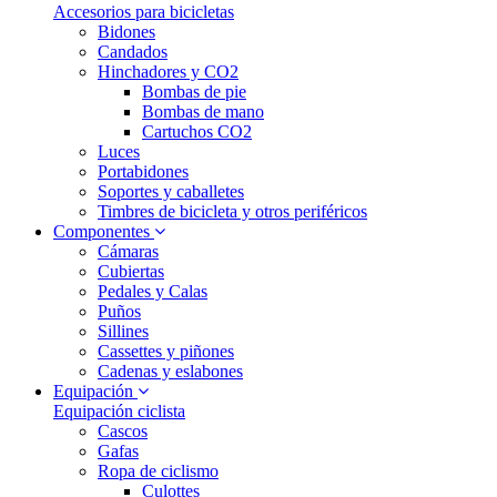
Accesorios para bicicletas
Bidones
Candados
Hinchadores y CO2
Bombas de pie
Bombas de mano
Cartuchos CO2
Luces
Portabidones
Soportes y caballetes
Timbres de bicicleta y otros periféricos
Componentes
Cámaras
Cubiertas
Pedales y Calas
Puños
Sillines
Cassettes y piñones
Cadenas y eslabones
Equipación
Equipación ciclista
Cascos
Gafas
Ropa de ciclismo
Culottes