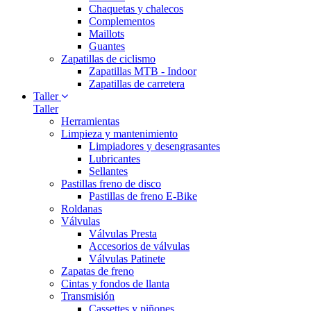
Chaquetas y chalecos
Complementos
Maillots
Guantes
Zapatillas de ciclismo
Zapatillas MTB - Indoor
Zapatillas de carretera
Taller
Taller
Herramientas
Limpieza y mantenimiento
Limpiadores y desengrasantes
Lubricantes
Sellantes
Pastillas freno de disco
Pastillas de freno E-Bike
Roldanas
Válvulas
Válvulas Presta
Accesorios de válvulas
Válvulas Patinete
Zapatas de freno
Cintas y fondos de llanta
Transmisión
Cassettes y piñones