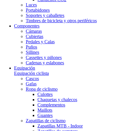
Luces
Portabidones
Soportes y caballetes
Timbres de bicicleta y otros periféricos
Componentes
Cámaras
Cubiertas
Pedales y Calas
Puños
Sillines
Cassettes y piñones
Cadenas y eslabones
Equipación
Equipación ciclista
Cascos
Gafas
Ropa de ciclismo
Culottes
Chaquetas y chalecos
Complementos
Maillots
Guantes
Zapatillas de ciclismo
Zapatillas MTB - Indoor