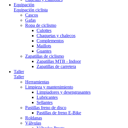
Equipación
Equipación ciclista
Cascos
Gafas
Ropa de ciclismo
Culottes
Chaquetas y chalecos
Complementos
Maillots
Guantes
Zapatillas de ciclismo
Zapatillas MTB - Indoor
Zapatillas de carretera
Taller
Taller
Herramientas
Limpieza y mantenimiento
Limpiadores y desengrasantes
Lubricantes
Sellantes
Pastillas freno de disco
Pastillas de freno E-Bike
Roldanas
Válvulas