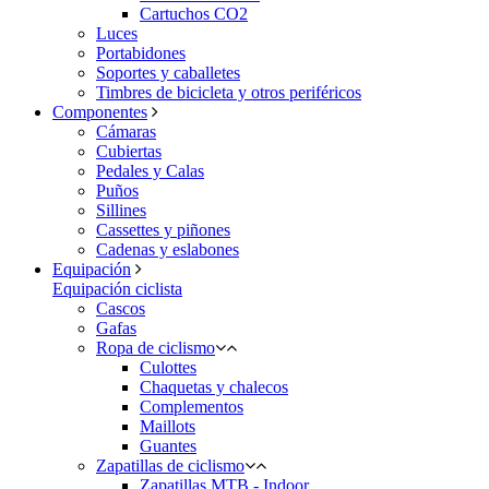
Cartuchos CO2
Luces
Portabidones
Soportes y caballetes
Timbres de bicicleta y otros periféricos
Componentes
Cámaras
Cubiertas
Pedales y Calas
Puños
Sillines
Cassettes y piñones
Cadenas y eslabones
Equipación
Equipación ciclista
Cascos
Gafas
Ropa de ciclismo
Culottes
Chaquetas y chalecos
Complementos
Maillots
Guantes
Zapatillas de ciclismo
Zapatillas MTB - Indoor