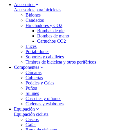
Accesorios
Accesorios para bicicletas
Bidones
Candados
Hinchadores y CO2
Bombas de pie
Bombas de mano
Cartuchos CO2
Luces
Portabidones
Soportes y caballetes
Timbres de bicicleta y otros periféricos
Componentes
Cámaras
Cubiertas
Pedales y Calas
Puños
Sillines
Cassettes y piñones
Cadenas y eslabones
Equipación
Equipación ciclista
Cascos
Gafas
Ropa de ciclismo