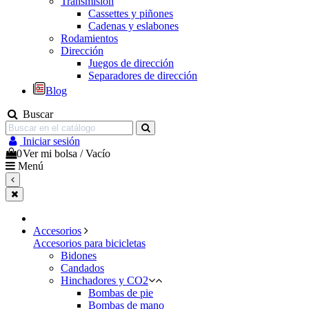
Transmisión
Cassettes y piñones
Cadenas y eslabones
Rodamientos
Dirección
Juegos de dirección
Separadores de dirección
Blog
Buscar
Iniciar sesión
0
Ver mi bolsa
/
Vacío
Menú
Accesorios
Accesorios para bicicletas
Bidones
Candados
Hinchadores y CO2
Bombas de pie
Bombas de mano