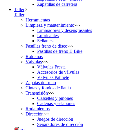
Zapatillas de carretera
Taller
Taller
Herramientas
Limpieza y mantenimiento
Limpiadores y desengrasantes
Lubricantes
Sellantes
Pastillas freno de disco
Pastillas de freno E-Bike
Roldanas
Válvulas
Válvulas Presta
Accesorios de válvulas
Válvulas Patinete
Zapatas de freno
Cintas y fondos de llanta
Transmisión
Cassettes y piñones
Cadenas y eslabones
Rodamientos
Dirección
Juegos de dirección
Separadores de dirección