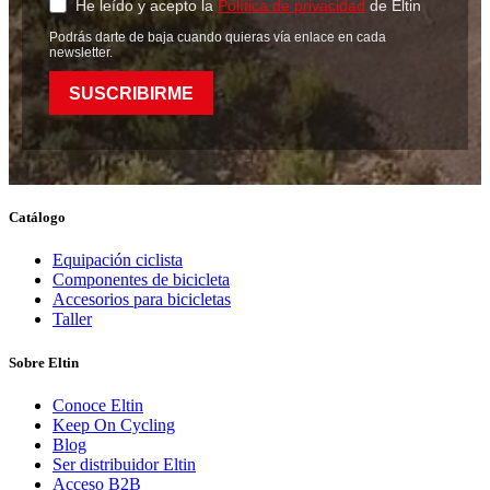
He leído y acepto la
Política de privacidad
de Eltin
Podrás darte de baja cuando quieras vía enlace en cada
newsletter.
SUSCRIBIRME
Catálogo
Equipación ciclista
Componentes de bicicleta
Accesorios para bicicletas
Taller
Sobre Eltin
Conoce Eltin
Keep On Cycling
Blog
Ser distribuidor Eltin
Acceso B2B