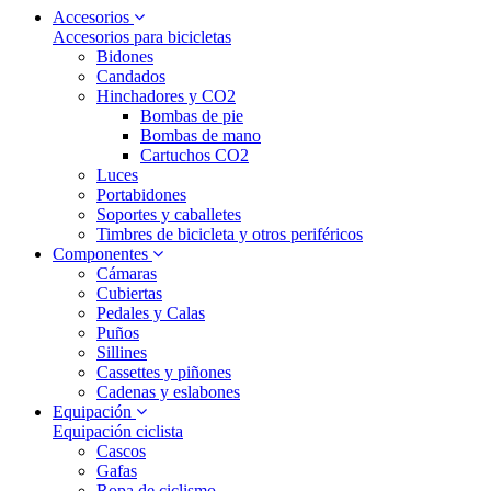
Accesorios
Accesorios para bicicletas
Bidones
Candados
Hinchadores y CO2
Bombas de pie
Bombas de mano
Cartuchos CO2
Luces
Portabidones
Soportes y caballetes
Timbres de bicicleta y otros periféricos
Componentes
Cámaras
Cubiertas
Pedales y Calas
Puños
Sillines
Cassettes y piñones
Cadenas y eslabones
Equipación
Equipación ciclista
Cascos
Gafas
Ropa de ciclismo