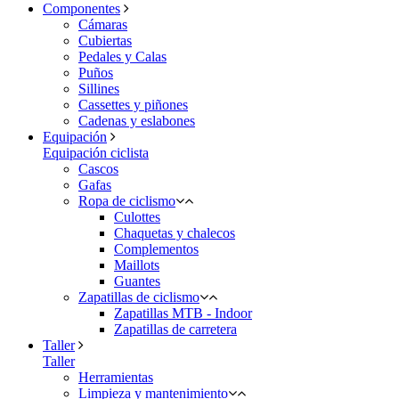
Componentes
Cámaras
Cubiertas
Pedales y Calas
Puños
Sillines
Cassettes y piñones
Cadenas y eslabones
Equipación
Equipación ciclista
Cascos
Gafas
Ropa de ciclismo
Culottes
Chaquetas y chalecos
Complementos
Maillots
Guantes
Zapatillas de ciclismo
Zapatillas MTB - Indoor
Zapatillas de carretera
Taller
Taller
Herramientas
Limpieza y mantenimiento