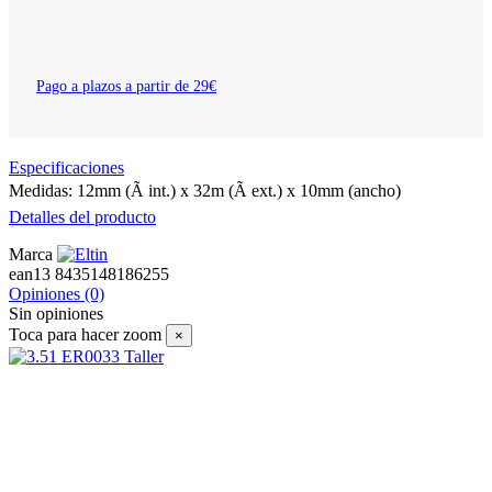
Pago a plazos a partir de 29€
Especificaciones
Medidas: 12mm (Ã int.) x 32m (Ã ext.) x 10mm (ancho)
Detalles del producto
Marca
ean13
8435148186255
Opiniones
(0)
Sin opiniones
Toca para hacer zoom
×