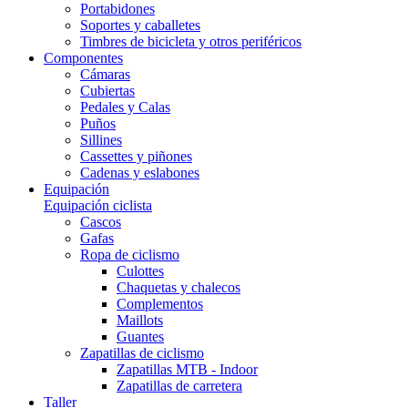
Portabidones
Soportes y caballetes
Timbres de bicicleta y otros periféricos
Componentes
Cámaras
Cubiertas
Pedales y Calas
Puños
Sillines
Cassettes y piñones
Cadenas y eslabones
Equipación
Equipación ciclista
Cascos
Gafas
Ropa de ciclismo
Culottes
Chaquetas y chalecos
Complementos
Maillots
Guantes
Zapatillas de ciclismo
Zapatillas MTB - Indoor
Zapatillas de carretera
Taller