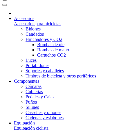
Accesorios
Accesorios para bicicletas
Bidones
Candados
Hinchadores y CO2
Bombas de pie
Bombas de mano
Cartuchos CO2
Luces
Portabidones
Soportes y caballetes
Timbres de bicicleta y otros periféricos
Componentes
Cámaras
Cubiertas
Pedales y Calas
Puños
Sillines
Cassettes y piñones
Cadenas y eslabones
Equipación
Equipación ciclista