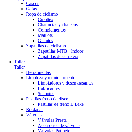
Cascos
Gafas
Ropa de ciclismo
Culottes
Chaquetas y chalecos
Complementos
Maillots
Guantes
Zapatillas de ciclismo
Zapatillas MTB - Indoor
Zapatillas de carretera
Taller
Taller
Herramientas
Limpieza y mantenimiento
Limpiadores y desengrasantes
Lubricantes
Sellantes
Pastillas freno de disco
Pastillas de freno E-Bike
Roldanas
Válvulas
Válvulas Presta
Accesorios de válvulas
Válvulas Patinete