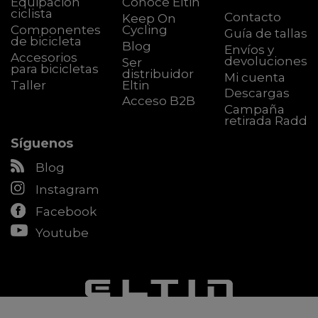
Equipación
Conoce Eltin
ciclista
Contacto
Keep On
Componentes
Cycling
Guía de tallas
de bicicleta
Blog
Envíos y
Accesorios
devoluciones
Ser
para bicicletas
distribuidor
Mi cuenta
Taller
Eltin
Descargas
Acceso B2B
Campaña
retirada Radd
Síguenos
Blog
Instagram
Facebook
Youtube