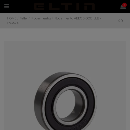
0
HOME
Taller
Rodamientos
Rodamiento ABEC 3 6003 LLB -
17x35x10