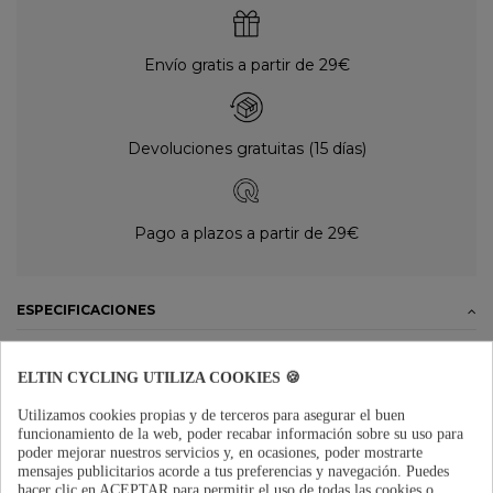
Envío gratis a partir de 29€
Devoluciones gratuitas (15 días)
Pago a plazos a partir de 29€
ESPECIFICACIONES
Medidas: 17mm (Ã int.) x 35m (Ã ext.) x 10mm (ancho)
ELTIN CYCLING UTILIZA COOKIES 🍪
DETALLES DEL PRODUCTO
Utilizamos cookies propias y de terceros para asegurar el buen
OPINIONES
(0)
funcionamiento de la web, poder recabar información sobre su uso para
poder mejorar nuestros servicios y, en ocasiones, poder mostrarte
mensajes publicitarios acorde a tus preferencias y navegación.
Puedes
hacer clic en ACEPTAR para permitir el uso de todas las cookies o