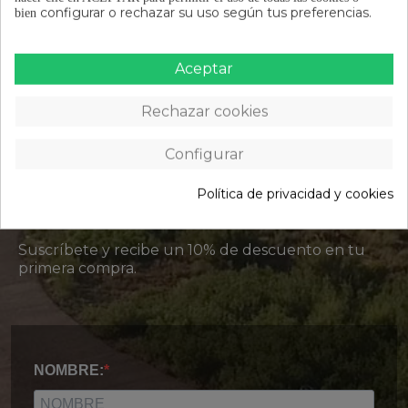
configurar o rechazar su uso según tus preferencias.
bien
Aceptar
ÚNETE A LA
Rechazar cookies
COMUNIDAD
Configurar
KEEP ON CYCLING
Política de privacidad y cookies
Novedades, consejos, guías de compra y mucho
más en nuestra Newsletter.
Suscríbete y recibe un 10% de descuento en tu
primera compra.
NOMBRE: