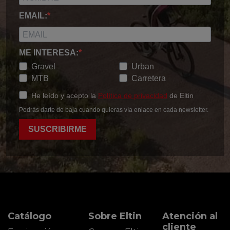
EMAIL:
ME INTERESA:
Gravel
Urban
MTB
Carretera
He leído y acepto la
Política de privacidad
de Eltin
Podrás darte de baja cuando quieras vía enlace en cada newsletter.
SUSCRIBIRME
Catálogo
Sobre Eltin
Atención al
cliente