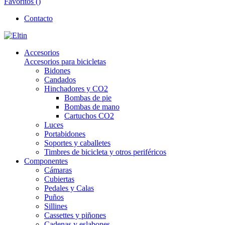
Favoritos (
)
Contacto
Accesorios
Accesorios para bicicletas
Bidones
Candados
Hinchadores y CO2
Bombas de pie
Bombas de mano
Cartuchos CO2
Luces
Portabidones
Soportes y caballetes
Timbres de bicicleta y otros periféricos
Componentes
Cámaras
Cubiertas
Pedales y Calas
Puños
Sillines
Cassettes y piñones
Cadenas y eslabones