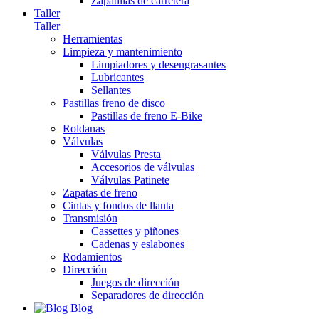
Zapatillas de carretera
Taller
Taller
Herramientas
Limpieza y mantenimiento
Limpiadores y desengrasantes
Lubricantes
Sellantes
Pastillas freno de disco
Pastillas de freno E-Bike
Roldanas
Válvulas
Válvulas Presta
Accesorios de válvulas
Válvulas Patinete
Zapatas de freno
Cintas y fondos de llanta
Transmisión
Cassettes y piñones
Cadenas y eslabones
Rodamientos
Dirección
Juegos de dirección
Separadores de dirección
Blog