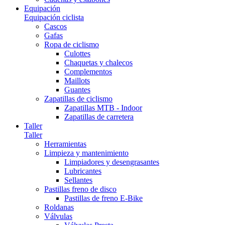
Equipación
Equipación ciclista
Cascos
Gafas
Ropa de ciclismo
Culottes
Chaquetas y chalecos
Complementos
Maillots
Guantes
Zapatillas de ciclismo
Zapatillas MTB - Indoor
Zapatillas de carretera
Taller
Taller
Herramientas
Limpieza y mantenimiento
Limpiadores y desengrasantes
Lubricantes
Sellantes
Pastillas freno de disco
Pastillas de freno E-Bike
Roldanas
Válvulas