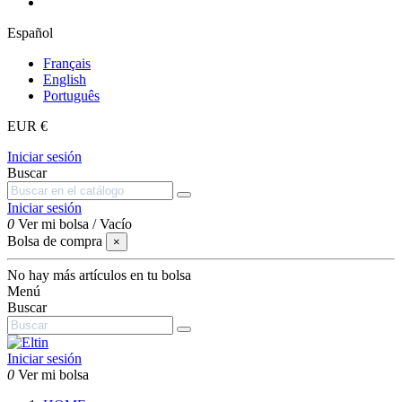
Español
Français
English
Português
EUR €
Iniciar sesión
Buscar
Iniciar sesión
0
Ver mi bolsa
/
Vacío
Bolsa de compra
×
No hay más artículos en tu bolsa
Menú
Buscar
Iniciar sesión
0
Ver mi bolsa