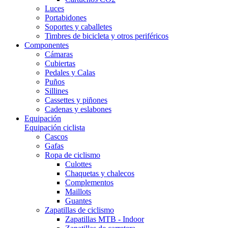
Luces
Portabidones
Soportes y caballetes
Timbres de bicicleta y otros periféricos
Componentes
Cámaras
Cubiertas
Pedales y Calas
Puños
Sillines
Cassettes y piñones
Cadenas y eslabones
Equipación
Equipación ciclista
Cascos
Gafas
Ropa de ciclismo
Culottes
Chaquetas y chalecos
Complementos
Maillots
Guantes
Zapatillas de ciclismo
Zapatillas MTB - Indoor