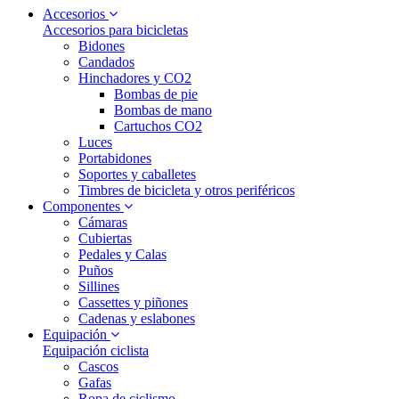
Accesorios
Accesorios para bicicletas
Bidones
Candados
Hinchadores y CO2
Bombas de pie
Bombas de mano
Cartuchos CO2
Luces
Portabidones
Soportes y caballetes
Timbres de bicicleta y otros periféricos
Componentes
Cámaras
Cubiertas
Pedales y Calas
Puños
Sillines
Cassettes y piñones
Cadenas y eslabones
Equipación
Equipación ciclista
Cascos
Gafas
Ropa de ciclismo