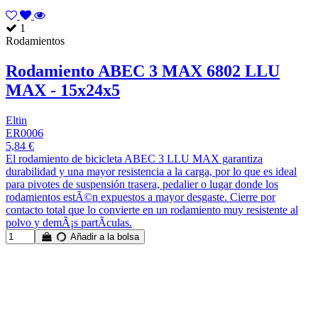
1
Rodamientos
Rodamiento ABEC 3 MAX 6802 LLU
MAX - 15x24x5
Eltin
ER0006
5,84 €
El rodamiento de bicicleta ABEC 3 LLU MAX garantiza
durabilidad y una mayor resistencia a la carga, por lo que es ideal
para pivotes de suspensión trasera, pedalier o lugar donde los
rodamientos estÃ©n expuestos a mayor desgaste. Cierre por
contacto total que lo convierte en un rodamiento muy resistente al
polvo y demÃ¡s partÃ­culas.
Añadir a la bolsa