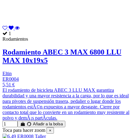
1
Rodamientos
Rodamiento ABEC 3 MAX 6800 LLU
MAX 10x19x5
Eltin
ER0004
5,51 €
El rodamiento de bicicleta ABEC 3 LLU MAX garantiza
durabilidad y una mayor resistencia a la carga, por lo que es ideal
para pivotes de suspensión trasera, pedalier o lugar donde los
rodamientos estÃ©n expuestos a mayor desgaste. Cierre por
contacto total que lo convierte en un rodamiento muy resistente al
polvo y demÃ¡s partÃ­culas.
Añadir a la bolsa
Toca para hacer zoom
×