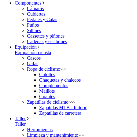
Componentes
Cámaras
Cubiertas
Pedales y Calas
Puños
Sillines
Cassettes y piñones
Cadenas y eslabones
Equipación
Equipación ciclista
Cascos
Gafas
Ropa de ciclismo
Culottes
Chaquetas y chalecos
Complementos
Maillots
Guantes
Zapatillas de ciclismo
Zapatillas MTB - Indoor
Zapatillas de carretera
Taller
Taller
Herramientas
Limpieza y mantenimiento